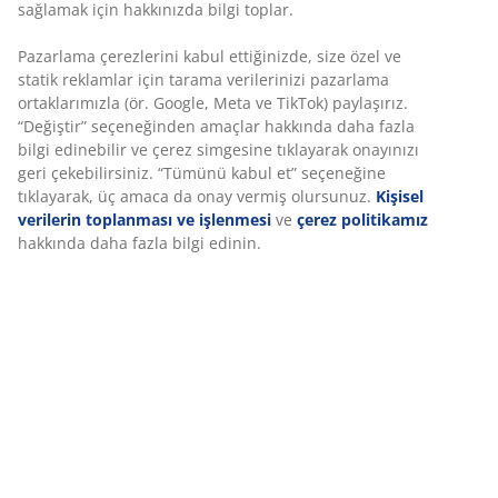
Çelik ve polirattandan bahçe koltuğu. G72 x Y83 x D80
cm
SKU: 3700232
Montaj talimatları
Özellikler
İncelemeler
(
498
)
Teslimat