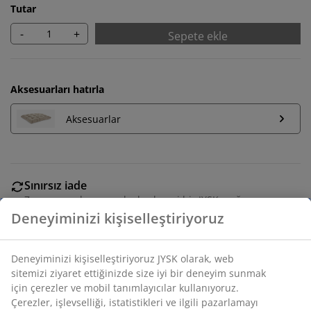
Tutar
-
+
Sepete ekle
Aksesuarları hatırla
Aksesuarlar
Sınırsız iade
Zaman sınırlaması yok - herhangi bir JYSK mağazasına
iade
Fiyat garantisi
Satın alma işleminizde 30 günlük fiyat garantisi
Esnek teslimat seçenekleri
Seçtiğiniz hızlı ve kolay teslimat