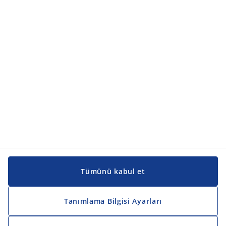
Ürün kategorileri
Ürün kategorileri
Kılavuzlar ve destek
Kılavuzlar ve destek
JYSK
JYSK
Genel merkez
JYSK'u takip edin