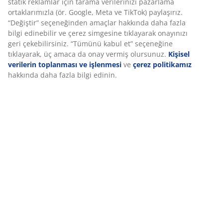
işlevselliği, istatistikleri ve ilgili pazarlamayı sağlamak için
Özellikler
hakkınızda bilgi toplar.
Pazarlama çerezlerini kabul ettiğinizde, size özel ve statik
reklamlar için tarama verilerinizi pazarlama ortaklarımızla
İncelemeler
(ör. Google, Meta ve TikTok) paylaşırız. “Değiştir”
seçeneğinden amaçlar hakkında daha fazla bilgi edinebilir
(
0
)
ve çerez simgesine tıklayarak onayınızı geri çekebilirsiniz.
“Tümünü kabul et” seçeneğine tıklayarak, üç amaca da
onay vermiş olursunuz.
Kişisel verilerin toplanması ve
Teslimat
işlenmesi
ve
çerez politikamız
hakkında daha fazla bilgi
edinin.