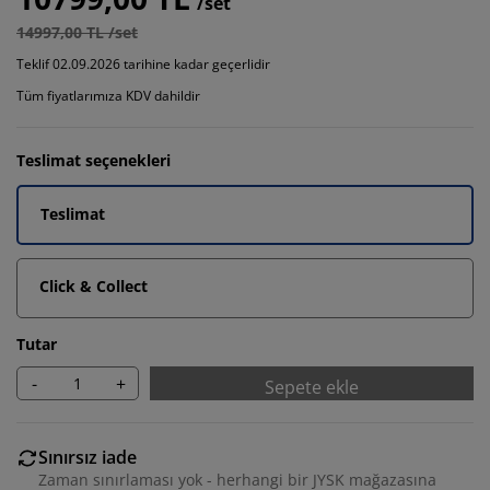
/set
14997,00 TL /set
Teklif 02.09.2026 tarihine kadar geçerlidir
Tüm fiyatlarımıza KDV dahildir
Teslimat seçenekleri
Teslimat
Click & Collect
Tutar
-
+
Sepete ekle
Sınırsız iade
Zaman sınırlaması yok - herhangi bir JYSK mağazasına