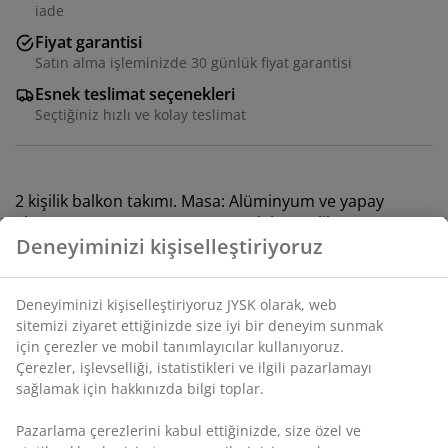
iade
Fiyat garantisi
Satın alma işleminizde 30 günlük fiyat garantisi
Esnek teslimat seçenekleri
Seçtiğiniz hızlı ve kolay teslimat
2 kişilik balkon takımı. Masa: Alüminyum ve yapay
ahşap. G70 x U70 x Y73 cm. Sandalye: Çelik ve
polirattan. İç içe geçebilir.
SKU: S372798
Deneyiminizi kişiselleştiriyoruz
Set aşağıdaki öğelerden oluşur
Deneyiminizi kişiselleştiriyoruz JYSK olarak, web sitemizi
ziyaret ettiğinizde size iyi bir deneyim sunmak için
çerezler ve mobil tanımlayıcılar kullanıyoruz. Çerezler,