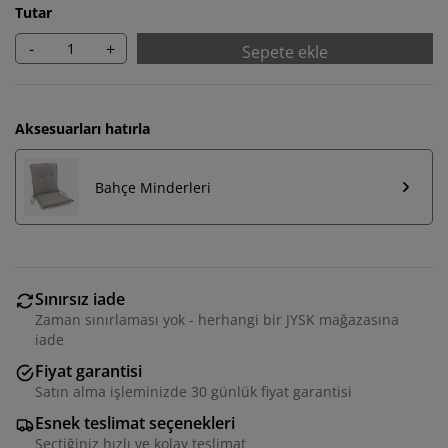
Tutar
-
+
Sepete ekle
Aksesuarları hatırla
Bahçe Minderleri
Sınırsız iade
Zaman sınırlaması yok - herhangi bir JYSK mağazasına
iade
Deneyiminizi kişiselleştiriyoruz
Fiyat garantisi
Satın alma işleminizde 30 günlük fiyat garantisi
Deneyiminizi kişiselleştiriyoruz JYSK olarak, web
Esnek teslimat seçenekleri
sitemizi ziyaret ettiğinizde size iyi bir deneyim sunmak
Seçtiğiniz hızlı ve kolay teslimat
için çerezler ve mobil tanımlayıcılar kullanıyoruz.