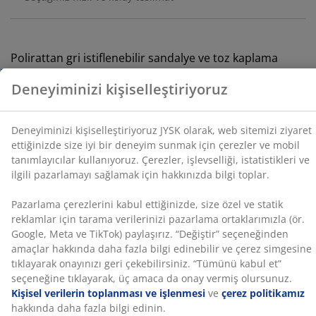
Çerezler, işlevselliği, istatistikleri ve ilgili pazarlamayı
sağlamak için hakkınızda bilgi toplar.
Pazarlama çerezlerini kabul ettiğinizde, size özel ve
Polirattan gri istiflenebilir sandalye ve toz kaplama
statik reklamlar için tarama verilerinizi pazarlama
alüminyumdan çerçeve. Polirattan doğal hasır
ortaklarımızla (ör. Google, Meta ve TikTok) paylaşırız.
görünümü sağlarken, hava koşullarına dayanıklıdır ve
“Değiştir” seçeneğinden amaçlar hakkında daha fazla
bakım gerektirmez. Bahçe sandalyesi kompakt
bilgi edinebilir ve çerez simgesine tıklayarak onayınızı
depolama için iç içe geçebilir.
geri çekebilirsiniz. “Tümünü kabul et” seçeneğine
tıklayarak, üç amaca da onay vermiş olursunuz.
Kişisel
SKU: 3700533
verilerin toplanması ve işlenmesi
ve
çerez politikamız
hakkında daha fazla bilgi edinin.
Montaj talimatları
Özellikler
İncelemeler