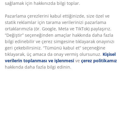
SKU: S375401
Set aşağıdaki öğelerden oluşur
Özellikler
İncelemeler
(
0
)
Marka hakkında
Deneyiminizi kişiselleştiriyoruz
Teslimat