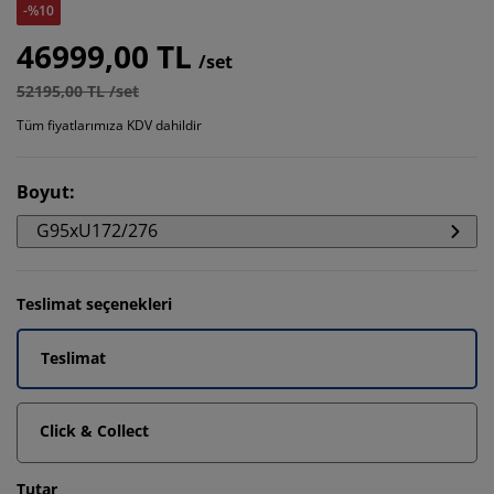
-%10
46999,00 TL
/set
52195,00 TL /set
Tüm fiyatlarımıza KDV dahildir
Boyut
:
G95xU172/276
Teslimat seçenekleri
Teslimat
Click & Collect
Tutar