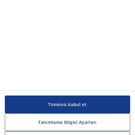
Ürün kategorileri
Ürün kategorileri
Kılavuzlar ve destek
Kılavuzlar ve destek
JYSK
JYSK
Genel merkez
JYSK'u takip edin