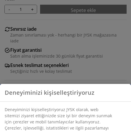
-
+
Sepete ekle
Sınırsız iade
Zaman sınırlaması yok - herhangi bir JYSK mağazasına
iade
Fiyat garantisi
Satın alma işleminizde 30 günlük fiyat garantisi
Esnek teslimat seçenekleri
Seçtiğiniz hızlı ve kolay teslimat
4 kişilik bahçe mobilya takımı. Masa: Alüminyum ve
yapay ahşap. Masa altında saklanabilen 2 kanat dahil.
G95 x U172/229/276 x Y76 cm. Sandalye: Çelik ve
polirattan. İç içe geçebilir.