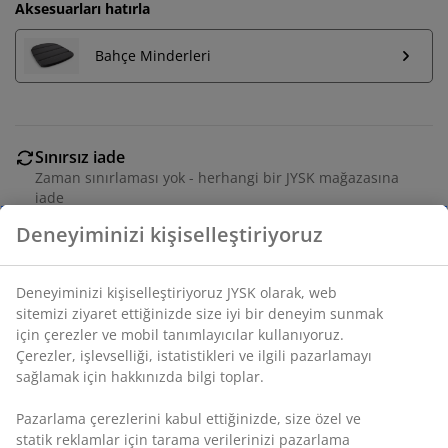
Aksesuarları hatırla
Bahçe Minderleri
Sınırsız iade
Zaman sınırlaması yok - herhangi bir JYSK mağazasına
iade
Fiyat garantisi
Deneyiminizi kişiselleştiriyoruz
Satın alma işleminizde 30 günlük fiyat garantisi
Esnek teslimat seçenekleri
Deneyiminizi kişiselleştiriyoruz JYSK olarak, web
Seçtiğiniz hızlı ve kolay teslimat
sitemizi ziyaret ettiğinizde size iyi bir deneyim sunmak
için çerezler ve mobil tanımlayıcılar kullanıyoruz.
Çerezler, işlevselliği, istatistikleri ve ilgili pazarlamayı
sağlamak için hakkınızda bilgi toplar.
İstiflenebilir sandalye textiline oturma ve sırt dayanağı
ve toz kaplama alüminyumdan çerçeveye sahiptir.
Pazarlama çerezlerini kabul ettiğinizde, size özel ve
Textiline, çabuk kuruyan, kolay temizlenen, konforlu ve
statik reklamlar için tarama verilerinizi pazarlama