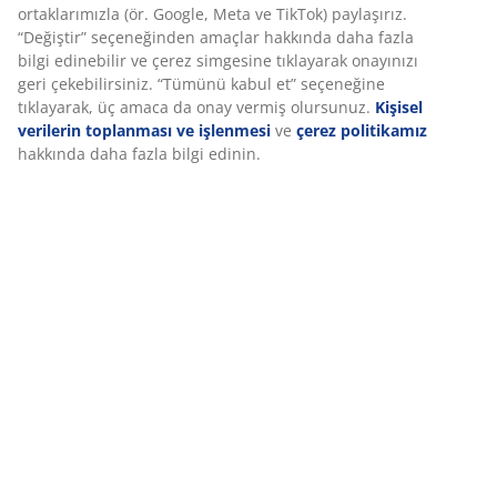
rengi solmayan bir malzemedir. Alüminyum,
ortaklarımızla (ör. Google, Meta ve TikTok) paylaşırız.
paslanmaz hafif ve sağlam bir malzemedir. Dayanıklı
“Değiştir” seçeneğinden amaçlar hakkında daha fazla
ahşap, korunması ve doğal rengini vurgulamak için yağ
bilgi edinebilir ve çerez simgesine tıklayarak onayınızı
ile işlenir. Bahçe sandalyesi kompakt depolama için iç
geri çekebilirsiniz. “Tümünü kabul et” seçeneğine
içe geçebilir.
tıklayarak, üç amaca da onay vermiş olursunuz.
Kişisel
verilerin toplanması ve işlenmesi
ve
çerez politikamız
hakkında daha fazla bilgi edinin.
SKU: 3700466
Montaj talimatları
Özellikler
İncelemeler
(
15
)