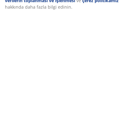
verilerin toplanması ve işlenmesi
ve
çerez politikamız
hakkında daha fazla bilgi edinin.