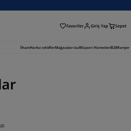
Favoriler
Giriş Yap
Sepet
a
İlham
Harika teklifler
Mağazaları bul
Müşteri Hizmetleri
B2B
Kariyer
lar
un