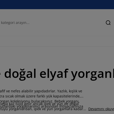
Ar
e doğal elyaf yorgan
f ve nefes alabilir yapıdadırlar. Yazlık, kışlık ve
tra sıcak olmak üzere farklı yük kapasitelerinde,
 yorgan koleksiyonu bulacaksınız. Bebek yorganı,
 veya kaz tüyü gelir ancak ipek ve yün de doğal
boyutlardaki yorganlarımız arasından ihtiyaçlarınıza
 tüyü yorganlardan, ipek ve yün yorganlara kadar
Devamını okuy