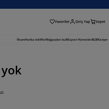
Favoriler
Giriş Yap
Sepet
a
İlham
Harika teklifler
Mağazaları bul
Müşteri Hizmetleri
B2B
Kariyer
 yok
un