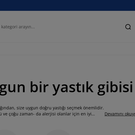
Ar
un bir yastık gibisi
cağından, size uygun doğru yastığı seçmek önemlidir.
ü ve çoğu zaman- da alerjisi olanlar için en iyi
Devamını okuy
olgulara göre daha esnek hissedebilir. Harika bir
için mükemmel seçim olabilir. Ayrıca v şeklinde bir