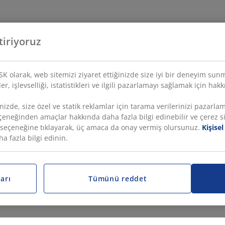
tiriyoruz
YSK olarak, web sitemizi ziyaret ettiğinizde size iyi bir deneyim sun
r, işlevselliği, istatistikleri ve ilgili pazarlamayı sağlamak için hakk
nizde, size özel ve statik reklamlar için tarama verilerinizi pazarla
seçeneğinden amaçlar hakkında daha fazla bilgi edinebilir ve çerez s
” seçeneğine tıklayarak, üç amaca da onay vermiş olursunuz.
Kişise
 fazla bilgi edinin.
arı
Tümünü reddet