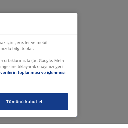
mak için çerezler ve mobil
ınızda bilgi toplar.
ma ortaklarımızla (ör. Google, Meta
imgesine tıklayarak onayınızı geri
l verilerin toplanması ve işlenmesi
Tümünü kabul et