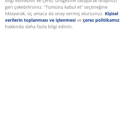
bilgi edinebilir ve çerez simgesine tıklayarak onayınızı
geri çekebilirsiniz. “Tümünü kabul et” seçeneğine
tıklayarak, üç amaca da onay vermiş olursunuz.
Kişisel
verilerin toplanması ve işlenmesi
ve
çerez politikamız
hakkında daha fazla bilgi edinin.