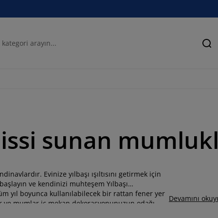
Ar
 hissi sunan mumluk
navlardır. Evinize yılbaşı ışıltısını getirmek için
 başlayın ve kendinizi muhteşem Yılbaşı
m yıl boyunca kullanılabilecek bir rattan fener yer
Devamını okuy
danlar ve mumlar iç mekan dekorasyonunuzun odağı