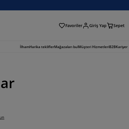
Favoriler
Giriş Yap
Sepet
a
İlham
Harika teklifler
Mağazaları bul
Müşteri Hizmetleri
B2B
Kariyer
lar
un