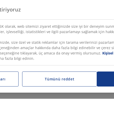
tiriyoruz
YSK olarak, web sitemizi ziyaret ettiğinizde size iyi bir deneyim sun
r, işlevselliği, istatistikleri ve ilgili pazarlamayı sağlamak için hakk
nizde, size özel ve statik reklamlar için tarama verilerinizi pazarla
seçeneğinden amaçlar hakkında daha fazla bilgi edinebilir ve çerez s
” seçeneğine tıklayarak, üç amaca da onay vermiş olursunuz.
Kişise
 fazla bilgi edinin.
arı
Tümünü reddet