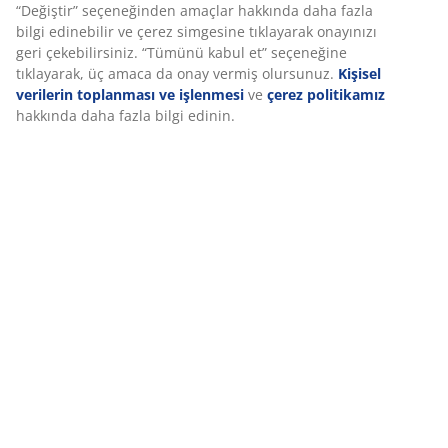
SKU: 3700472
Montaj talimatları
Özellikler
İncelemeler
(
57
)
Marka hakkında
Deneyiminizi kişiselleştiriyoruz