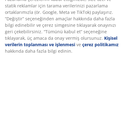
Güvenlik bilgi formu
Deneyiminizi kişiselleştiriyoruz JYSK olarak, web sitemizi
ziyaret ettiğinizde size iyi bir deneyim sunmak için çerezler ve
mobil tanımlayıcılar kullanıyoruz. Çerezler, işlevselliği,
Özellikler
istatistikleri ve ilgili pazarlamayı sağlamak için hakkınızda bilgi
toplar.
Pazarlama çerezlerini kabul ettiğinizde, size özel ve statik
İncelemeler
reklamlar için tarama verilerinizi pazarlama ortaklarımızla (ör.
(
5
)
Google, Meta ve TikTok) paylaşırız. “Değiştir” seçeneğinden
amaçlar hakkında daha fazla bilgi edinebilir ve çerez
simgesine tıklayarak onayınızı geri çekebilirsiniz. “Tümünü
kabul et” seçeneğine tıklayarak, üç amaca da onay vermiş
Teslimat
olursunuz.
Kişisel verilerin toplanması ve işlenmesi
ve
çerez
politikamız
hakkında daha fazla bilgi edinin.