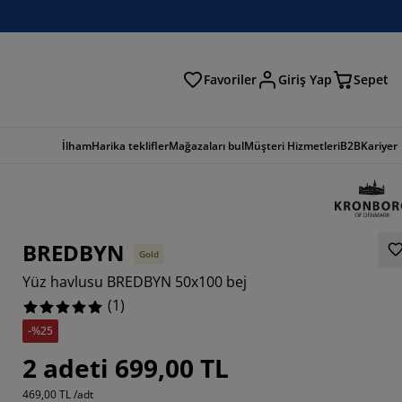
Favoriler
Giriş Yap
Sepet
a
İlham
Harika teklifler
Mağazaları bul
Müşteri Hizmetleri
B2B
Kariyer
BREDBYN
Gold
Yüz havlusu BREDBYN 50x100 bej
(
1
)
-%25
2 adeti 699,00 TL
469,00 TL /adt