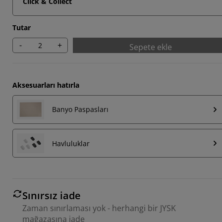
Click & Collect
Tutar
-
+
Sepete ekle
Aksesuarları hatırla
Banyo Paspasları
Havluluklar
Sınırsız iade
Zaman sınırlaması yok - herhangi bir JYSK
mağazasına iade