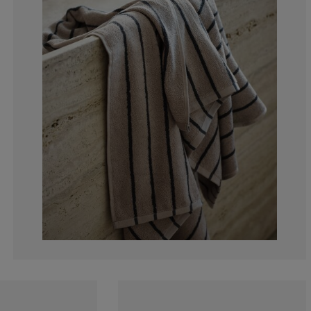
0%
0%
0%