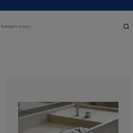
Ar
100%
0%