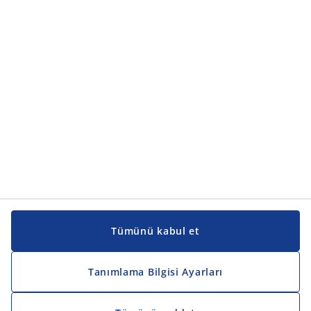
Ürün kategorileri
Kılavuzlar ve destek
Kılavuzlar ve destek
JYSK
JYSK
Genel merkez
JYSK'u takip edin