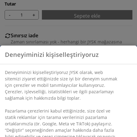
Tutar
-
+
Sepete ekle
Sınırsız iade
Zaman sınırlaması yok - herhangi bir JYSK mağazasına
iade
Fiyat garantisi
Satın alma işleminizde 30 günlük fiyat garantisi
Esnek teslimat seçenekleri
Seçtiğiniz hızlı ve kolay teslimat
Deneyiminizi kişiselleştiriyoruz
SKU: 3670484
Deneyiminizi kişiselleştiriyoruz JYSK olarak, web sitemizi
ziyaret ettiğinizde size iyi bir deneyim sunmak için çerezler
Montaj talimatları
ve mobil tanımlayıcılar kullanıyoruz. Çerezler, işlevselliği,
istatistikleri ve ilgili pazarlamayı sağlamak için hakkınızda
bilgi toplar.