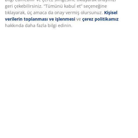
Özellikler
Pazarlama çerezlerini kabul ettiğinizde, size özel ve statik
reklamlar için tarama verilerinizi pazarlama ortaklarımızla
(ör. Google, Meta ve TikTok) paylaşırız. “Değiştir”
seçeneğinden amaçlar hakkında daha fazla bilgi edinebilir
İncelemeler
ve çerez simgesine tıklayarak onayınızı geri çekebilirsiniz.
(
35
)
“Tümünü kabul et” seçeneğine tıklayarak, üç amaca da onay
vermiş olursunuz.
Kişisel verilerin toplanması ve işlenmesi
ve
çerez politikamız
hakkında daha fazla bilgi edinin.
Teslimat