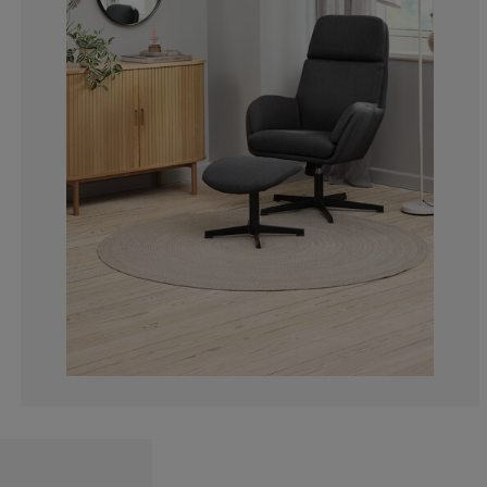
9.75609756097
7.31707317073
7.31707317073