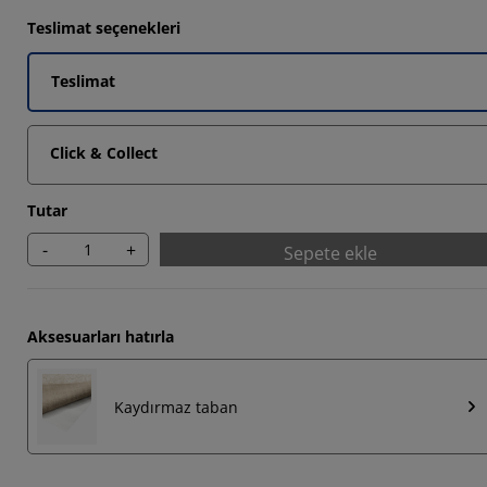
561%
Teslimat seçenekleri
1707%
Teslimat
1707%
Click & Collect
Tutar
-
+
Sepete ekle
Aksesuarları hatırla
Kaydırmaz taban