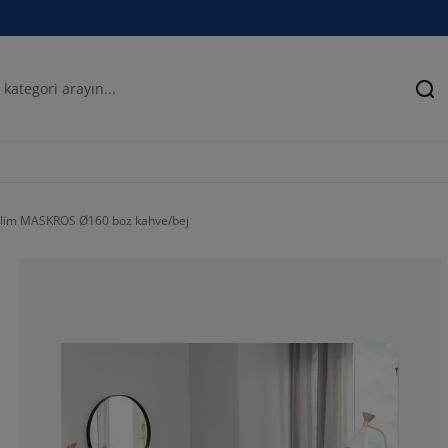
Ar
ilim MASKROS Ø160 boz kahve/bej
60.9756097560
14.63414634146