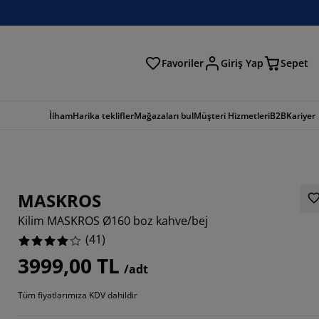
Favoriler
Giriş Yap
Sepet
a
İlham
Harika teklifler
Mağazaları bul
Müşteri Hizmetleri
B2B
Kariyer
MASKROS
Kilim MASKROS Ø160 boz kahve/bej
(
41
)
3999,00 TL
/adt
9756%
Tüm fiyatlarımıza KDV dahildir
3413%