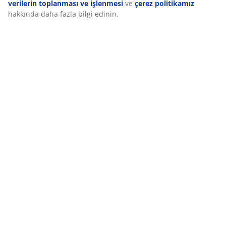
İncelemeler
ve çerez simgesine tıklayarak onayınızı geri çekebilirsiniz.
(
27
)
“Tümünü kabul et” seçeneğine tıklayarak, üç amaca da
onay vermiş olursunuz.
Kişisel verilerin toplanması ve
işlenmesi
ve
çerez politikamız
hakkında daha fazla bilgi
edinin.
Marka hakkında
Teslimat