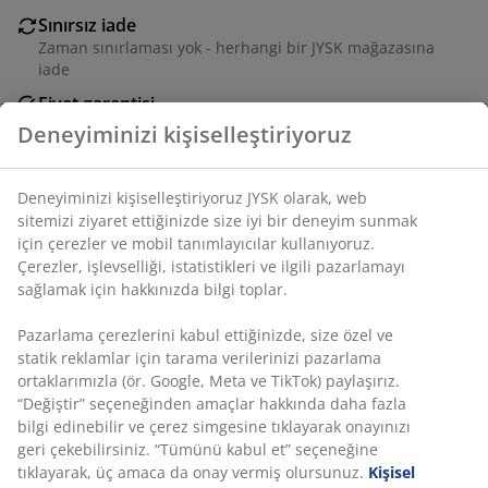
Sınırsız iade
Zaman sınırlaması yok - herhangi bir JYSK mağazasına
iade
Fiyat garantisi
Satın alma işleminizde 30 günlük fiyat garantisi
Esnek teslimat seçenekleri
Seçtiğiniz hızlı ve kolay teslimat
Deneyiminizi kişiselleştiriyoruz
SKU: 3600666
Deneyiminizi kişiselleştiriyoruz JYSK olarak, web sitemizi
ziyaret ettiğinizde size iyi bir deneyim sunmak için
Montaj talimatları
çerezler ve mobil tanımlayıcılar kullanıyoruz. Çerezler,
işlevselliği, istatistikleri ve ilgili pazarlamayı sağlamak için
hakkınızda bilgi toplar.
Özellikler
Pazarlama çerezlerini kabul ettiğinizde, size özel ve statik
reklamlar için tarama verilerinizi pazarlama ortaklarımızla
(ör. Google, Meta ve TikTok) paylaşırız. “Değiştir”
seçeneğinden amaçlar hakkında daha fazla bilgi edinebilir