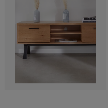
5.40540540540
2.702702702702
5.40540540540