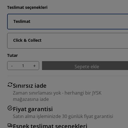
5405%
Teslimat seçenekleri
7026%
Teslimat
5405%
Click & Collect
Tutar
-
+
Sepete ekle
Sınırsız iade
Zaman sınırlaması yok - herhangi bir JYSK
mağazasına iade
Fiyat garantisi
Satın alma işleminizde 30 günlük fiyat garantisi
Esnek teslimat seçenekleri