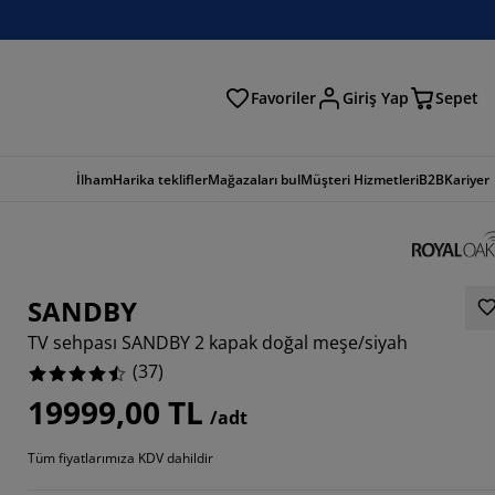
Favoriler
Giriş Yap
Sepet
a
İlham
Harika teklifler
Mağazaları bul
Müşteri Hizmetleri
B2B
Kariyer
SANDBY
TV sehpası SANDBY 2 kapak doğal meşe/siyah
(
37
)
19999,00 TL
/adt
7297%
Tüm fiyatlarımıza KDV dahildir
3514%