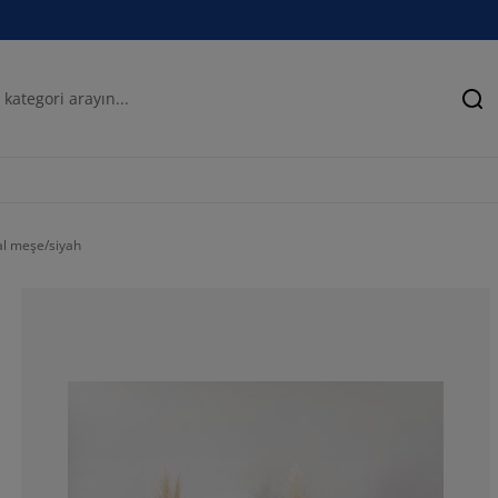
Ar
l meşe/siyah
72.9729729729
13.51351351351