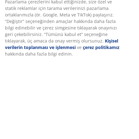
Pazarlama çerezlerini kabul ettiğinizde, size özel ve
statik reklamlar için tarama verilerinizi pazarlama
SKU: 5080047
ortaklarımızla (ör. Google, Meta ve TikTok) paylaşırız.
“Değiştir” seçeneğinden amaçlar hakkında daha fazla
bilgi edinebilir ve çerez simgesine tıklayarak onayınızı
geri çekebilirsiniz. “Tümünü kabul et” seçeneğine
Özellikler
tıklayarak, üç amaca da onay vermiş olursunuz.
Kişisel
verilerin toplanması ve işlenmesi
ve
çerez politikamız
hakkında daha fazla bilgi edinin.
İncelemeler
(
20
)
Teslimat