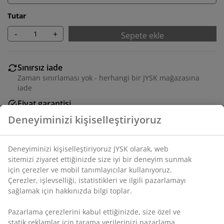
Tutar
-
+
Sepete ekle
Sınırsız iade
Zaman sınırlaması yok - herhangi bir JYSK mağazasına
iade
Fiyat garantisi
Satın alma işleminizde 30 günlük fiyat garantisi
Esnek teslimat seçenekleri
Seçtiğiniz hızlı ve kolay teslimat
SKU: 5530104
Montaj talimatları