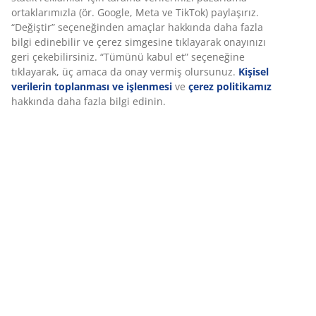
Özellikler
İncelemeler
Deneyiminizi kişiselleştiriyoruz
(
287
)
Deneyiminizi kişiselleştiriyoruz JYSK olarak, web sitemizi ziyaret
ettiğinizde size iyi bir deneyim sunmak için çerezler ve mobil
Teslimat
tanımlayıcılar kullanıyoruz. Çerezler, işlevselliği, istatistikleri ve il
pazarlamayı sağlamak için hakkınızda bilgi toplar.
Pazarlama çerezlerini kabul ettiğinizde, size özel ve statik rekla
için tarama verilerinizi pazarlama ortaklarımızla (ör. Google, Me
TikTok) paylaşırız. “Değiştir” seçeneğinden amaçlar hakkında da
fazla bilgi edinebilir ve çerez simgesine tıklayarak onayınızı geri
çekebilirsiniz. “Tümünü kabul et” seçeneğine tıklayarak, üç ama
onay vermiş olursunuz.
Kişisel verilerin toplanması ve işlenmes
çerez politikamız
hakkında daha fazla bilgi edinin.