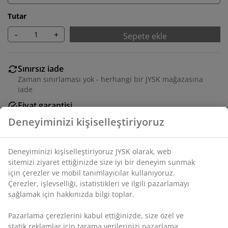
Tutar
-
+
Sepete ekle
Sınırsız iade
Zaman sınırlaması yok - herhangi bir JYSK mağazasına
iade
Fiyat garantisi
Satın alma işleminizde 30 günlük fiyat garantisi
Esnek teslimat seçenekleri
Seçtiğiniz hızlı ve kolay teslimat
SKU: 5530110
Montaj talimatları