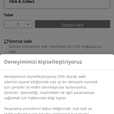
Click & Collect
Tutar
-
+
Sepete ekle
Sınırsız iade
Zaman sınırlaması yok - herhangi bir JYSK mağazasına
iade
Fiyat garantisi
Satın alma işleminizde 30 günlük fiyat garantisi
Esnek teslimat seçenekleri
Seçtiğiniz hızlı ve kolay teslimat
SKU: 3670260
Montaj talimatları