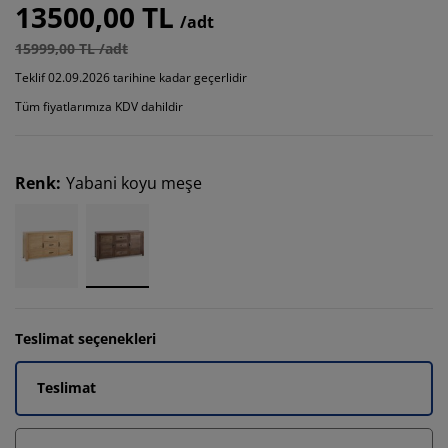
13500,00 TL
/adt
15999,00 TL /adt
Teklif 02.09.2026 tarihine kadar geçerlidir
Tüm fiyatlarımıza KDV dahildir
Renk
:
Yabani koyu meşe
Teslimat seçenekleri
Teslimat