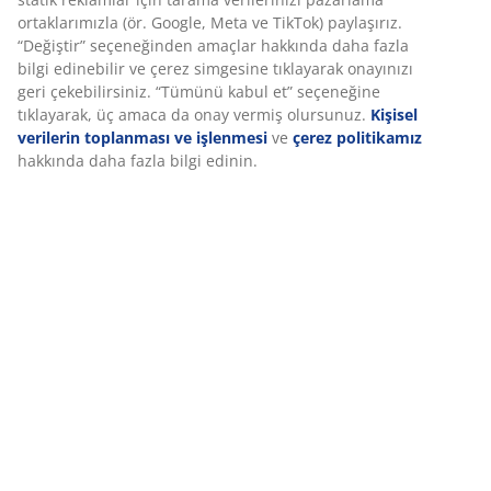
Deneyiminizi kişiselleştiriyoruz
Özellikler
Deneyiminizi kişiselleştiriyoruz JYSK olarak, web sitemizi ziyaret
ettiğinizde size iyi bir deneyim sunmak için çerezler ve mobil
tanımlayıcılar kullanıyoruz. Çerezler, işlevselliği, istatistikleri ve
ilgili pazarlamayı sağlamak için hakkınızda bilgi toplar.
İncelemeler
(
522
)
Pazarlama çerezlerini kabul ettiğinizde, size özel ve statik
reklamlar için tarama verilerinizi pazarlama ortaklarımızla (ör.
Google, Meta ve TikTok) paylaşırız. “Değiştir” seçeneğinden
amaçlar hakkında daha fazla bilgi edinebilir ve çerez simgesine
Teslimat
tıklayarak onayınızı geri çekebilirsiniz. “Tümünü kabul et”
seçeneğine tıklayarak, üç amaca da onay vermiş olursunuz.
Kişisel verilerin toplanması ve işlenmesi
ve
çerez politikamız
hakkında daha fazla bilgi edinin.