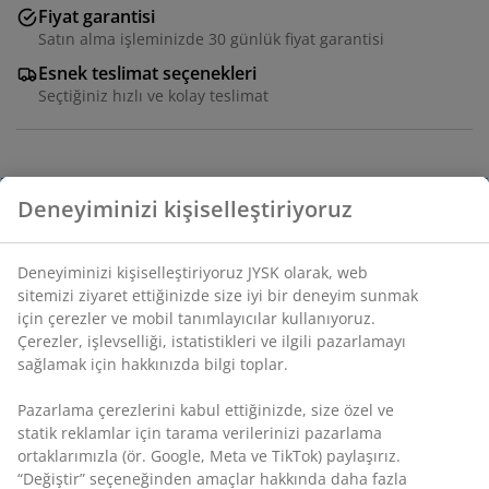
Fiyat garantisi
Satın alma işleminizde 30 günlük fiyat garantisi
Esnek teslimat seçenekleri
Seçtiğiniz hızlı ve kolay teslimat
SKU: S367112
Deneyiminizi kişiselleştiriyoruz
Deneyiminizi kişiselleştiriyoruz JYSK olarak, web
Set aşağıdaki öğelerden oluşur
sitemizi ziyaret ettiğinizde size iyi bir deneyim sunmak
için çerezler ve mobil tanımlayıcılar kullanıyoruz.
Çerezler, işlevselliği, istatistikleri ve ilgili pazarlamayı
sağlamak için hakkınızda bilgi toplar.
Özellikler
Pazarlama çerezlerini kabul ettiğinizde, size özel ve
statik reklamlar için tarama verilerinizi pazarlama
ortaklarımızla (ör. Google, Meta ve TikTok) paylaşırız.
İncelemeler
“Değiştir” seçeneğinden amaçlar hakkında daha fazla