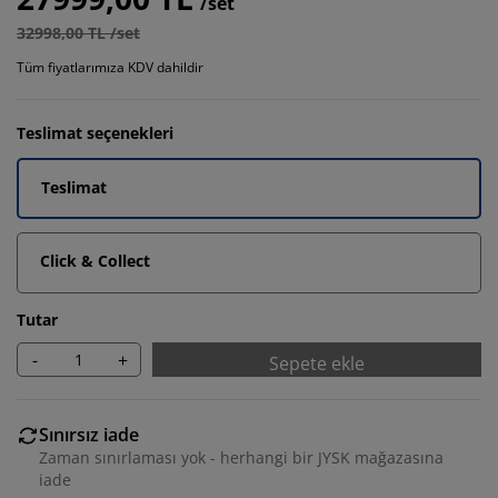
/set
32998,00 TL /set
Tüm fiyatlarımıza KDV dahildir
Teslimat seçenekleri
Teslimat
Click & Collect
Tutar
-
+
Sepete ekle
Sınırsız iade
Zaman sınırlaması yok - herhangi bir JYSK mağazasına
iade