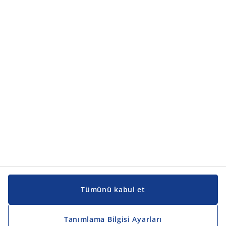
Ürün kategorileri
Ürün kategorileri
Kılavuzlar ve destek
Kılavuzlar ve destek
JYSK
JYSK
Genel merkez
JYSK'u takip edin
Tümünü kabul et
Tanımlama Bilgisi Ayarları