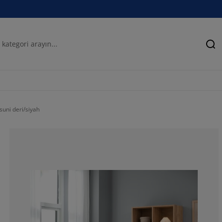
Ar
uni deri/siyah
63.50540216086
15.60624249699