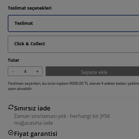
399%
Teslimat seçenekleri
3235%
Teslimat
013%
Click & Collect
Tutar
-
+
Sepete ekle
Teslimatı seçerken, bu ürün toplam 9000.00 TL olarak 4 adetin katları şeklin
satın alınabilir
Sınırsız iade
Zaman sınırlaması yok - herhangi bir JYSK
mağazasına iade
Fiyat garantisi