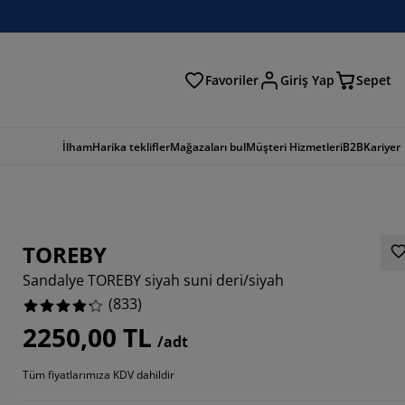
Favoriler
Giriş Yap
Sepet
a
İlham
Harika teklifler
Mağazaları bul
Müşteri Hizmetleri
B2B
Kariyer
TOREBY
Sandalye TOREBY siyah suni deri/siyah
(
833
)
2250,00 TL
/adt
434%
Tüm fiyatlarımıza KDV dahildir
8798%