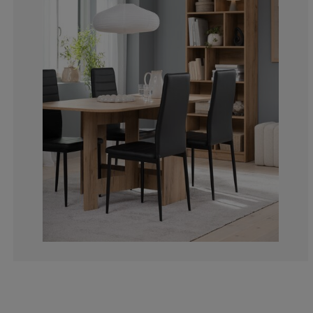
7.803121248499
4.801920768307
8.28331332533