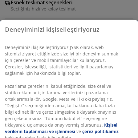
Esnek teslimat seçenekleri
Seçtiğiniz hızlı ve kolay teslimat
Deneyiminizi kişiselleştiriyoruz
Bitkilere düzenli su tedariği sağlayan otomatik sulama
aparatı. Terakota uç, rezervuardan toprağa yavaşça su
Deneyiminizi kişiselleştiriyoruz JYSK olarak, web
bırakır. Çeşitli renklerde mevcuttur ve tekli satılır. Ø9 x
sitemizi ziyaret ettiğinizde size iyi bir deneyim sunmak
Y19 cm
için çerezler ve mobil tanımlayıcılar kullanıyoruz.
Çerezler, işlevselliği, istatistikleri ve ilgili pazarlamayı
SKU: 6426044
sağlamak için hakkınızda bilgi toplar.
Pazarlama çerezlerini kabul ettiğinizde, size özel ve
statik reklamlar için tarama verilerinizi pazarlama
Özellikler
ortaklarımızla (ör. Google, Meta ve TikTok) paylaşırız.
“Değiştir” seçeneğinden amaçlar hakkında daha fazla
bilgi edinebilir ve çerez simgesine tıklayarak onayınızı
geri çekebilirsiniz. “Tümünü kabul et” seçeneğine
İncelemeler
tıklayarak, üç amaca da onay vermiş olursunuz.
Kişisel
verilerin toplanması ve işlenmesi
ve
çerez politikamız
(
3
)
hakkında daha fazla bilgi edinin.