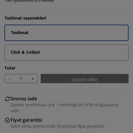
Tüm fiyatlarımıza KDV dahildir
Teslimat seçenekleri
Teslimat
Click & Collect
Tutar
-
+
Sepete ekle
Sınırsız iade
Zaman sınırlaması yok - herhangi bir JYSK mağazasına
iade
Fiyat garantisi
Satın alma işleminizde 30 günlük fiyat garantisi