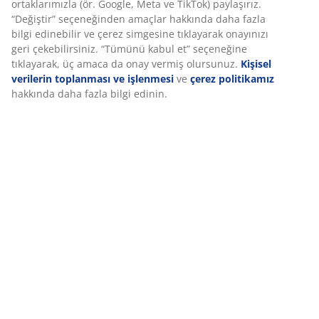
ortaklarımızla (ör. Google, Meta ve TikTok) paylaşırız.
“Değiştir” seçeneğinden amaçlar hakkında daha fazla
bilgi edinebilir ve çerez simgesine tıklayarak onayınızı
İncelemeler
geri çekebilirsiniz. “Tümünü kabul et” seçeneğine
(
216
)
tıklayarak, üç amaca da onay vermiş olursunuz.
Kişisel
verilerin toplanması ve işlenmesi
ve
çerez politikamız
hakkında daha fazla bilgi edinin.
Teslimat