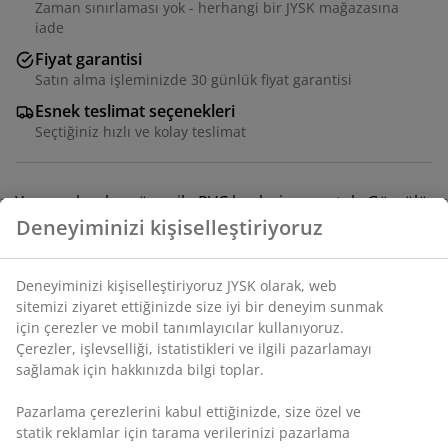
Zaman sınırlaması yok - herhangi bir JYSK mağazasına
iade
Fiyat garantisi
Satın alma işleminizde 30 günlük fiyat garantisi
Esnek teslimat seçenekleri
Seçtiğiniz hızlı ve kolay teslimat
Yumuşak velur yüzey ile PVC kaplı şişme yatak. Gömülü
yastık ve elektrikli pompa. Saklama çantası dahil. G156 x
Deneyiminizi kişiselleştiriyoruz
U201 x Y46 cm
Deneyiminizi kişiselleştiriyoruz JYSK olarak, web
SKU: 4705720
sitemizi ziyaret ettiğinizde size iyi bir deneyim sunmak
için çerezler ve mobil tanımlayıcılar kullanıyoruz.
Montaj talimatları
Çerezler, işlevselliği, istatistikleri ve ilgili pazarlamayı
sağlamak için hakkınızda bilgi toplar.
Pazarlama çerezlerini kabul ettiğinizde, size özel ve
Özellikler
statik reklamlar için tarama verilerinizi pazarlama