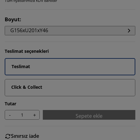
Tüm fiyatlarımıza KDV dahildir
Boyut
:
G156xU201xY46
Teslimat seçenekleri
Teslimat
Click & Collect
Tutar
-
+
Sepete ekle
Sınırsız iade