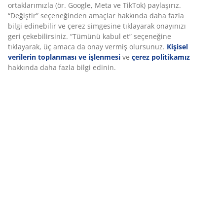
İncelemeler
Deneyiminizi kişiselleştiriyoruz JYSK olarak, web sitemizi ziyaret
ettiğinizde size iyi bir deneyim sunmak için çerezler ve mobil
(
344
)
tanımlayıcılar kullanıyoruz. Çerezler, işlevselliği, istatistikleri ve
ilgili pazarlamayı sağlamak için hakkınızda bilgi toplar.
Teslimat
Pazarlama çerezlerini kabul ettiğinizde, size özel ve statik
reklamlar için tarama verilerinizi pazarlama ortaklarımızla (ör.
Google, Meta ve TikTok) paylaşırız. “Değiştir” seçeneğinden
amaçlar hakkında daha fazla bilgi edinebilir ve çerez simgesine
tıklayarak onayınızı geri çekebilirsiniz. “Tümünü kabul et”
seçeneğine tıklayarak, üç amaca da onay vermiş olursunuz.
Kişisel verilerin toplanması ve işlenmesi
ve
çerez politikamız
hakkında daha fazla bilgi edinin.