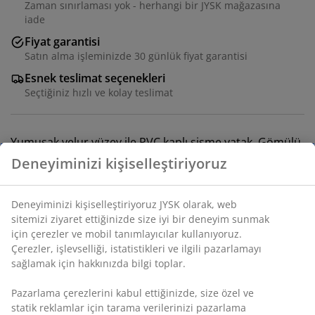
Zaman sınırlaması yok - herhangi bir JYSK mağazasına
iade
Fiyat garantisi
Satın alma işleminizde 30 günlük fiyat garantisi
Esnek teslimat seçenekleri
Seçtiğiniz hızlı ve kolay teslimat
Yumuşak velur yüzey ile PVC kaplı şişme yatak. Gömülü
yastık ve elektrikli pompa. Saklama çantası dahil. G94 x
U198 x Y46 cm
SKU: 4705710
Montaj talimatları
Özellikler
Deneyiminizi kişiselleştiriyoruz