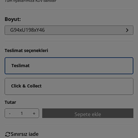
Tüm fiyatlarımıza KDV dahildir
Boyut
:
G94xU198xY46
Teslimat seçenekleri
Teslimat
Click & Collect
Tutar
-
+
Sepete ekle
Sınırsız iade