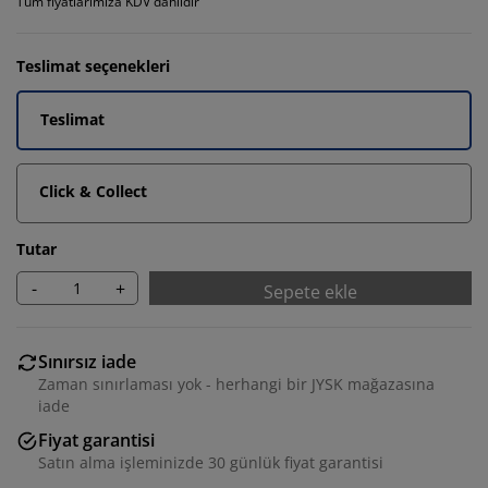
Tüm fiyatlarımıza KDV dahildir
Teslimat seçenekleri
Teslimat
Click & Collect
Tutar
-
+
Sepete ekle
Sınırsız iade
Zaman sınırlaması yok - herhangi bir JYSK mağazasına
iade
Fiyat garantisi
Satın alma işleminizde 30 günlük fiyat garantisi