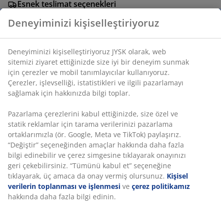
Esnek teslimat seçenekleri
Seçtiğiniz hızlı ve kolay teslimat
Deneyiminizi kişiselleştiriyoruz
SKU: 2763151
Deneyiminizi kişiselleştiriyoruz JYSK olarak, web sitemizi
ziyaret ettiğinizde size iyi bir deneyim sunmak için
çerezler ve mobil tanımlayıcılar kullanıyoruz. Çerezler,
işlevselliği, istatistikleri ve ilgili pazarlamayı sağlamak
Özellikler
için hakkınızda bilgi toplar.
Pazarlama çerezlerini kabul ettiğinizde, size özel ve
statik reklamlar için tarama verilerinizi pazarlama
İncelemeler
ortaklarımızla (ör. Google, Meta ve TikTok) paylaşırız.
(
22
)
“Değiştir” seçeneğinden amaçlar hakkında daha fazla
bilgi edinebilir ve çerez simgesine tıklayarak onayınızı
geri çekebilirsiniz. “Tümünü kabul et” seçeneğine
tıklayarak, üç amaca da onay vermiş olursunuz.
Kişisel
Teslimat
verilerin toplanması ve işlenmesi
ve
çerez politikamız
hakkında daha fazla bilgi edinin.