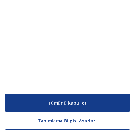
Ürün kategorileri
Ürün kategorileri
Kılavuzlar ve destek
Kılavuzlar ve destek
JYSK
JYSK
Genel merkez
JYSK'u takip edin
Tümünü kabul et