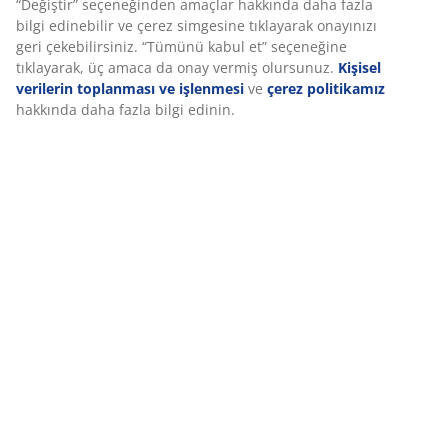
İncelemeler
Pazarlama çerezlerini kabul ettiğinizde, size özel ve statik
(
18
)
reklamlar için tarama verilerinizi pazarlama ortaklarımızla
(ör. Google, Meta ve TikTok) paylaşırız. “Değiştir”
seçeneğinden amaçlar hakkında daha fazla bilgi edinebilir
ve çerez simgesine tıklayarak onayınızı geri çekebilirsiniz.
Teslimat
“Tümünü kabul et” seçeneğine tıklayarak, üç amaca da
onay vermiş olursunuz.
Kişisel verilerin toplanması ve
işlenmesi
ve
çerez politikamız
hakkında daha fazla bilgi
edinin.