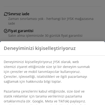
Sınırsız iade
Zaman sınırlaması yok - herhangi bir JYSK mağazasına
iade
Fiyat garantisi
Satın alma işleminizde 30 günlük fiyat garantisi
Esnek teslimat seçenekleri
Seçtiğiniz hızlı ve kolay teslimat
SKU: 2763900
Deneyiminizi kişiselleştiriyoruz
Deneyiminizi kişiselleştiriyoruz JYSK olarak, web sitemizi
ziyaret ettiğinizde size iyi bir deneyim sunmak için
Özellikler
çerezler ve mobil tanımlayıcılar kullanıyoruz. Çerezler,
işlevselliği, istatistikleri ve ilgili pazarlamayı sağlamak için
hakkınızda bilgi toplar.