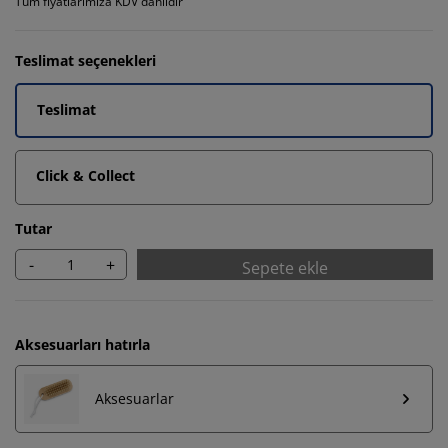
Tüm fiyatlarımıza KDV dahildir
Teslimat seçenekleri
Teslimat
Click & Collect
Tutar
-
+
Sepete ekle
Aksesuarları hatırla
Aksesuarlar