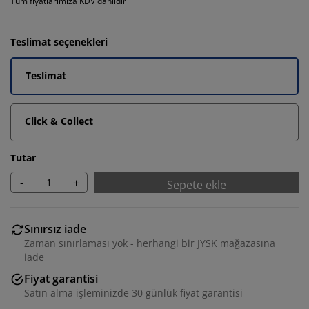
Tüm fiyatlarımıza KDV dahildir
Teslimat seçenekleri
Teslimat
Click & Collect
Tutar
-
+
Sepete ekle
Sınırsız iade
Zaman sınırlaması yok - herhangi bir JYSK mağazasına
iade
Fiyat garantisi
Satın alma işleminizde 30 günlük fiyat garantisi