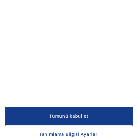
Ürün kategorileri
Ürün kategorileri
Kılavuzlar ve destek
Kılavuzlar ve destek
JYSK
JYSK
Genel merkez
JYSK'u takip edin
Tümünü kabul et