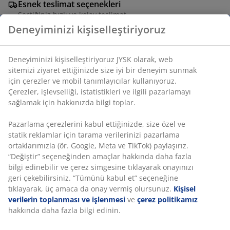
Esnek teslimat seçenekleri
Seçtiğiniz hızlı ve kolay teslimat
Deneyiminizi kişiselleştiriyoruz
SKU: 2786400
Deneyiminizi kişiselleştiriyoruz JYSK olarak, web sitemizi
Montaj talimatları
ziyaret ettiğinizde size iyi bir deneyim sunmak için
çerezler ve mobil tanımlayıcılar kullanıyoruz. Çerezler,
işlevselliği, istatistikleri ve ilgili pazarlamayı sağlamak
için hakkınızda bilgi toplar.
Özellikler
Pazarlama çerezlerini kabul ettiğinizde, size özel ve
statik reklamlar için tarama verilerinizi pazarlama
ortaklarımızla (ör. Google, Meta ve TikTok) paylaşırız.
İncelemeler
“Değiştir” seçeneğinden amaçlar hakkında daha fazla
(
5
)
bilgi edinebilir ve çerez simgesine tıklayarak onayınızı
geri çekebilirsiniz. “Tümünü kabul et” seçeneğine
tıklayarak, üç amaca da onay vermiş olursunuz.
Kişisel
verilerin toplanması ve işlenmesi
ve
çerez politikamız
Teslimat
hakkında daha fazla bilgi edinin.