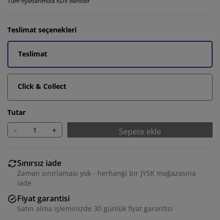
Tüm fiyatlarımıza KDV dahildir
Teslimat seçenekleri
Teslimat
Click & Collect
Tutar
-
+
Sepete ekle
Sınırsız iade
Zaman sınırlaması yok - herhangi bir JYSK mağazasına
iade
Fiyat garantisi
Satın alma işleminizde 30 günlük fiyat garantisi