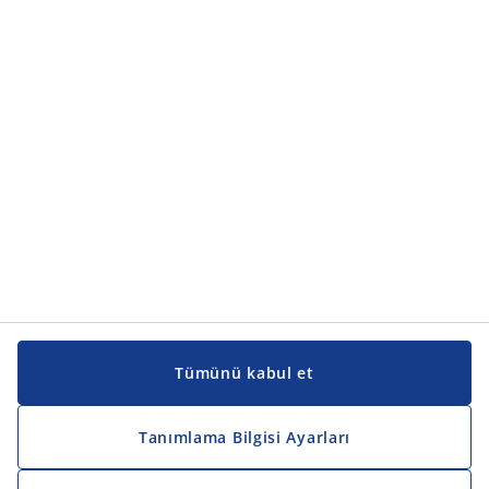
Ürün kategorileri
Ürün kategorileri
Kılavuzlar ve destek
Kılavuzlar ve destek
JYSK
JYSK
Genel merkez
JYSK'u takip edin
Tümünü kabul et
Tanımlama Bilgisi Ayarları