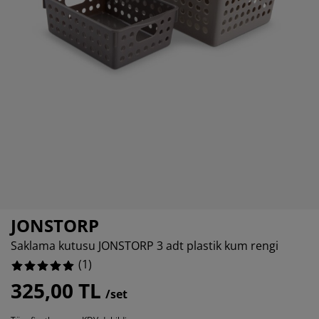
akım ürünleri
ış mekan aydınlatma
arşaflar
atak pedleri
ydınlatma
amp
ardıroplar
aryolalar
emizlik aksesuarları
atak odası mobilyaları
tak çıtaları
ocuk odası
ocuk yatakları
amaşır gereksinimleri
ocuk ranza ve karyolaları
JONSTORP
Saklama kutusu JONSTORP 3 adt plastik kum rengi
(
1
)
325,00 TL
/set