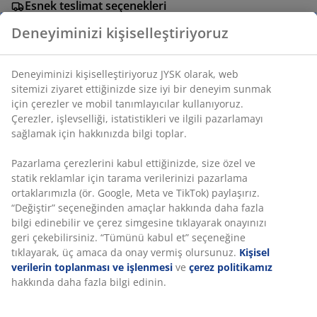
Esnek teslimat seçenekleri
Seçtiğiniz hızlı ve kolay teslimat
Deneyiminizi kişiselleştiriyoruz
Deneyiminizi kişiselleştiriyoruz JYSK olarak, web
SKU: 2784800
sitemizi ziyaret ettiğinizde size iyi bir deneyim sunmak
için çerezler ve mobil tanımlayıcılar kullanıyoruz.
Çerezler, işlevselliği, istatistikleri ve ilgili pazarlamayı
sağlamak için hakkınızda bilgi toplar.
Özellikler
Pazarlama çerezlerini kabul ettiğinizde, size özel ve
statik reklamlar için tarama verilerinizi pazarlama
ortaklarımızla (ör. Google, Meta ve TikTok) paylaşırız.
İncelemeler
“Değiştir” seçeneğinden amaçlar hakkında daha fazla
(
1
)
bilgi edinebilir ve çerez simgesine tıklayarak onayınızı
geri çekebilirsiniz. “Tümünü kabul et” seçeneğine
tıklayarak, üç amaca da onay vermiş olursunuz.
Kişisel
verilerin toplanması ve işlenmesi
ve
çerez politikamız
Teslimat
hakkında daha fazla bilgi edinin.