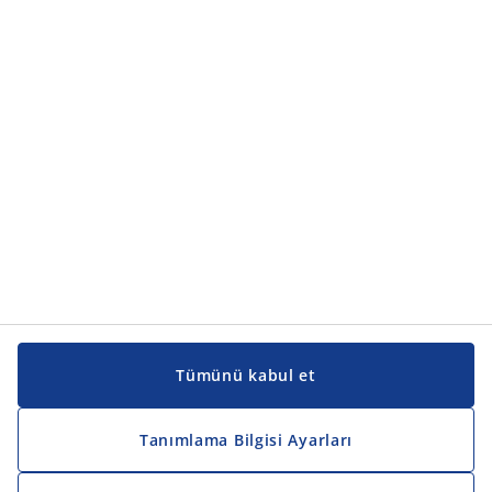
Ürün kategorileri
Ürün kategorileri
Kılavuzlar ve destek
Kılavuzlar ve destek
JYSK
JYSK
Genel merkez
JYSK'u takip edin
Tümünü kabul et
Tanımlama Bilgisi Ayarları