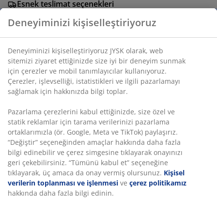
Esnek teslimat seçenekleri
Seçtiğiniz hızlı ve kolay teslimat
Deneyiminizi kişiselleştiriyoruz
Deneyiminizi kişiselleştiriyoruz JYSK olarak, web
SKU: 2784400
sitemizi ziyaret ettiğinizde size iyi bir deneyim sunmak
için çerezler ve mobil tanımlayıcılar kullanıyoruz.
Çerezler, işlevselliği, istatistikleri ve ilgili pazarlamayı
sağlamak için hakkınızda bilgi toplar.
Özellikler
Pazarlama çerezlerini kabul ettiğinizde, size özel ve
statik reklamlar için tarama verilerinizi pazarlama
ortaklarımızla (ör. Google, Meta ve TikTok) paylaşırız.
İncelemeler
“Değiştir” seçeneğinden amaçlar hakkında daha fazla
(
1
)
bilgi edinebilir ve çerez simgesine tıklayarak onayınızı
geri çekebilirsiniz. “Tümünü kabul et” seçeneğine
tıklayarak, üç amaca da onay vermiş olursunuz.
Kişisel
verilerin toplanması ve işlenmesi
ve
çerez politikamız
Teslimat
hakkında daha fazla bilgi edinin.