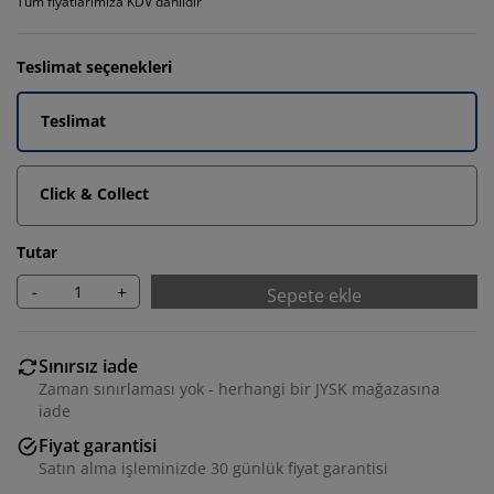
Tüm fiyatlarımıza KDV dahildir
Teslimat seçenekleri
Teslimat
Click & Collect
Tutar
-
+
Sepete ekle
Sınırsız iade
Zaman sınırlaması yok - herhangi bir JYSK mağazasına
iade
Fiyat garantisi
Satın alma işleminizde 30 günlük fiyat garantisi