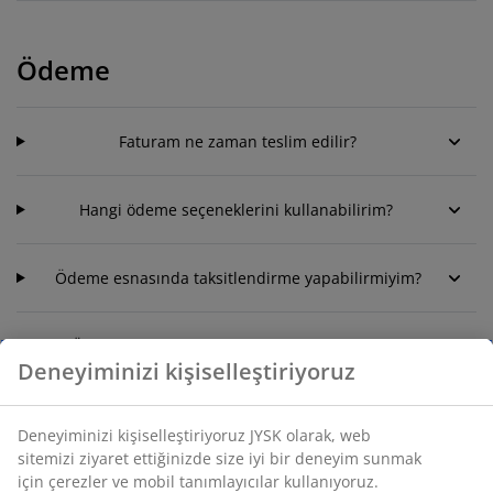
Ödeme
Faturam ne zaman teslim edilir?
Hangi ödeme seçeneklerini kullanabilirim?
Ödeme esnasında taksitlendirme yapabilirmiyim?
Ödemem ne zaman hesabımdan düşülecek?
Deneyiminizi kişiselleştiriyoruz
Deneyiminizi kişiselleştiriyoruz JYSK olarak, web
Siparişi değiştir veya iptal et
sitemizi ziyaret ettiğinizde size iyi bir deneyim sunmak
için çerezler ve mobil tanımlayıcılar kullanıyoruz.