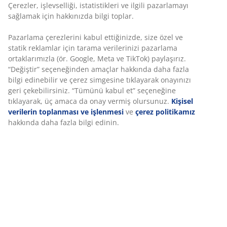
Çerezler, işlevselliği, istatistikleri ve ilgili pazarlamayı
Sipariş seçeneklerim neler?
sağlamak için hakkınızda bilgi toplar.
Pazarlama çerezlerini kabul ettiğinizde, size özel ve
Siparişim ne zaman teslim edilir?
statik reklamlar için tarama verilerinizi pazarlama
ortaklarımızla (ör. Google, Meta ve TikTok) paylaşırız.
“Değiştir” seçeneğinden amaçlar hakkında daha fazla
Siparişimi değiştirebilirmiyim?
bilgi edinebilir ve çerez simgesine tıklayarak onayınızı
geri çekebilirsiniz. “Tümünü kabul et” seçeneğine
tıklayarak, üç amaca da onay vermiş olursunuz.
Kişisel
Siparişimi iptal edebilirmiyim?
verilerin toplanması ve işlenmesi
ve
çerez politikamız
hakkında daha fazla bilgi edinin.
MÜŞTERİ HİZMETLERİ İLE İLETİŞİME
GEÇİN