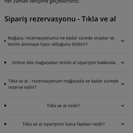
her zaman iletişime geçebilirsiniz.
akım ürünleri
ış mekan aydınlatma
arşaflar
atak pedleri
ydınlatma
amp
Sipariş rezervasyonu - Tıkla ve al
ardıroplar
aryolalar
emizlik aksesuarları
atak odası mobilyaları
tak çıtaları
ocuk odası
Mağaza, rezervasyonumu ne kadar sürede onaylar ve
teslim alınmaya hazır olduğunu bildirir?
ocuk yatakları
amaşır gereksinimleri
ocuk ranza ve karyolaları
Online öde mağazadan teslim al siparişim hakkında.
Tıkla ve al - rezervasyonum mağazada ne kadar süreyle
rezerve edilir?
Tıkla ve al nedir?
Tıkla ve al siparişinin bana faydası nedir?