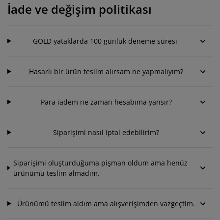
akım ürünleri
ış mekan aydınlatma
arşaflar
atak pedleri
ydınlatma
İade ve değişim politikası
amp
ardıroplar
aryolalar
emizlik aksesuarları
GOLD yataklarda 100 günlük deneme süresi
atak odası mobilyaları
tak çıtaları
ocuk odası
Hasarlı bir ürün teslim alırsam ne yapmalıyım?
ocuk yatakları
amaşır gereksinimleri
ocuk ranza ve karyolaları
Para iadem ne zaman hesabıma yansır?
Siparişimi nasıl iptal edebilirim?
Siparişimi oluşturduğuma pişman oldum ama henüz
ürünümü teslim almadım.
Ürünümü teslim aldım ama alışverişimden vazgeçtim.