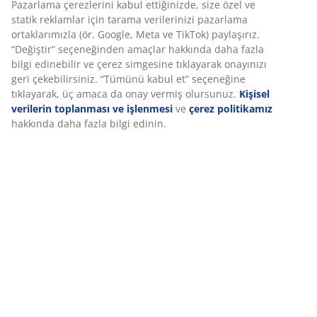
Pazarlama çerezlerini kabul ettiğinizde, size özel ve
statik reklamlar için tarama verilerinizi pazarlama
ortaklarımızla (ör. Google, Meta ve TikTok) paylaşırız.
“Değiştir” seçeneğinden amaçlar hakkında daha fazla
bilgi edinebilir ve çerez simgesine tıklayarak onayınızı
geri çekebilirsiniz. “Tümünü kabul et” seçeneğine
tıklayarak, üç amaca da onay vermiş olursunuz.
Kişisel
MÜŞTERİ HİZMETLERİ İLE İLETİŞİME
verilerin toplanması ve işlenmesi
ve
çerez politikamız
GEÇİN
hakkında daha fazla bilgi edinin.
Canlı sohbet - Çevrimdışı
Canlı sohbetimizi cevaplama süremiz : 60 saniye
0216 606 5858
Çağrılarımızı cevaplama süremiz : 60 saniye
E-posta
E-mail cevaplama süremiz : 24 saat
Açılış saatleri