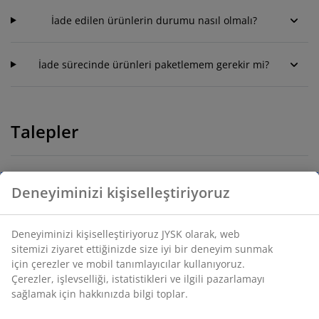
İade edilen ürünlerin durumu nasıl olmalı?
İade sürecinde ürünleri paketlemem gerekir mi?
Talepler
JYSK fiyat garantisi neleri kapsıyor?
Deneyiminizi kişiselleştiriyoruz
JYSK’ta sınırsız iade politikası nedir?
Deneyiminizi kişiselleştiriyoruz JYSK olarak, web
sitemizi ziyaret ettiğinizde size iyi bir deneyim sunmak
için çerezler ve mobil tanımlayıcılar kullanıyoruz.
Kargo ücretim iade edilecek mi?
Çerezler, işlevselliği, istatistikleri ve ilgili pazarlamayı
sağlamak için hakkınızda bilgi toplar.
Sipariş ettiğim tüm ürünler gönderilmedi.