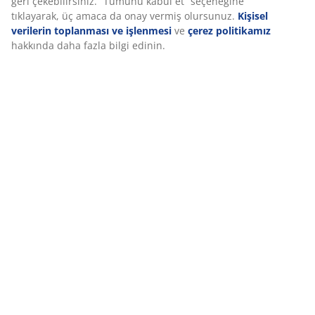
İncelemeler
(
17
)
Teslimat
Deneyiminizi kişiselleştiriyoruz