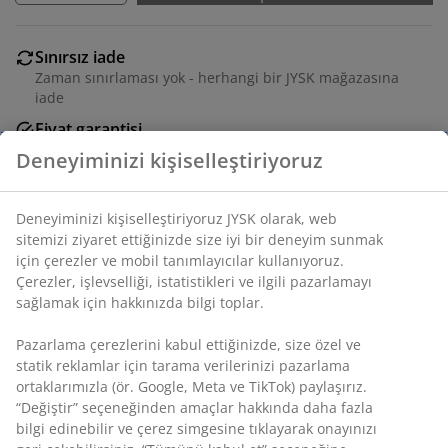
Sınırsız iade
Zaman sınırlaması yok - herhangi bir JYSK mağazasına
iade
Fiyat garantisi
Satın alma işleminizde 30 günlük fiyat garantisi
Esnek teslimat seçenekleri
Seçtiğiniz hızlı ve kolay teslimat
SKU: 3670515
Montaj talimatları
Özellikler