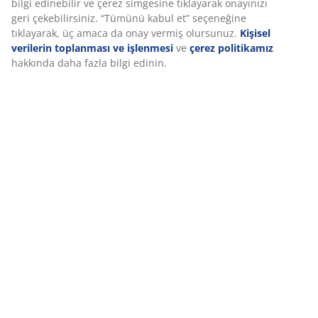
Özellikler
İncelemeler
(
177
)
Deneyiminizi kişiselleştiriyoruz
Teslimat
Deneyiminizi kişiselleştiriyoruz JYSK olarak, web sitemizi ziyaret 
size iyi bir deneyim sunmak için çerezler ve mobil tanımlayıcılar
kullanıyoruz. Çerezler, işlevselliği, istatistikleri ve ilgili pazarlam
sağlamak için hakkınızda bilgi toplar.
Pazarlama çerezlerini kabul ettiğinizde, size özel ve statik reklam
tarama verilerinizi pazarlama ortaklarımızla (ör. Google, Meta ve
paylaşırız. “Değiştir” seçeneğinden amaçlar hakkında daha fazla 
edinebilir ve çerez simgesine tıklayarak onayınızı geri çekebilirsi
“Tümünü kabul et” seçeneğine tıklayarak, üç amaca da onay ver