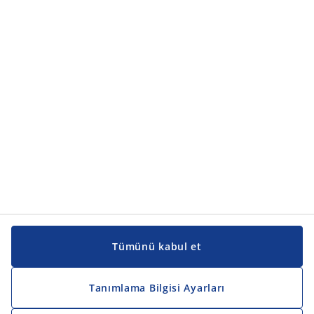
Ürün kategorileri
Ürün kategorileri
Kılavuzlar ve destek
Kılavuzlar ve destek
JYSK
JYSK
Genel merkez
JYSK'u takip edin