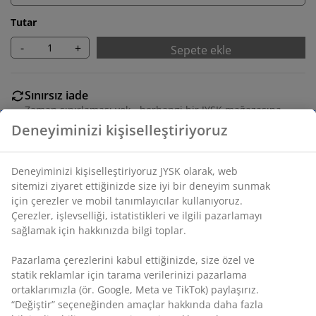
Tutar
-
+
Sepete ekle
Sınırsız iade
Zaman sınırlaması yok - herhangi bir JYSK mağazasına
iade
Fiyat garantisi
Satın alma işleminizde 30 günlük fiyat garantisi
Esnek teslimat seçenekleri
Seçtiğiniz hızlı ve kolay teslimat
SKU: 3640337
Montaj talimatları