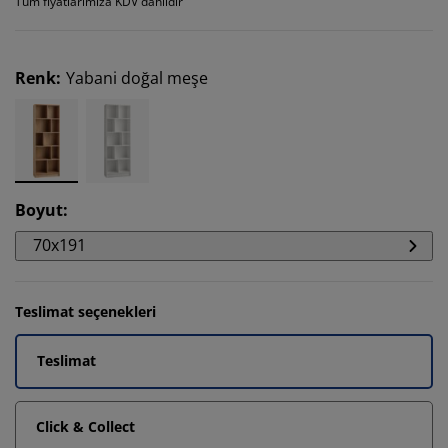
Tüm fiyatlarımıza KDV dahildir
Renk
:
Yabani doğal meşe
Boyut
:
70x191
Teslimat seçenekleri
Teslimat
Click & Collect