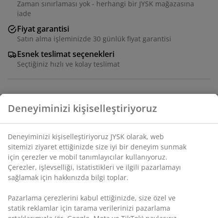
Zaman sınırlaması yok - herhangi bir JYSK mağazasına
iade
Fiyat garantisi
Satın alma işleminizde 30 günlük fiyat garantisi
Esnek teslimat seçenekleri
Seçtiğiniz hızlı ve kolay teslimat
Dikdörtgen tasarımlı, 30 litrelik geniş kapasiteli, plastik
Deneyiminizi kişiselleştiriyoruz
(%100 geri dönüştürülmüş) çöp kovası. Kolay taşıma ve
boşaltma için pratik bir kapağı ve entegre bir kulpu
Deneyiminizi kişiselleştiriyoruz JYSK olarak, web
bulunur. G25 x U37 x Y55 cm
sitemizi ziyaret ettiğinizde size iyi bir deneyim sunmak
için çerezler ve mobil tanımlayıcılar kullanıyoruz.
SKU: 4912854
Çerezler, işlevselliği, istatistikleri ve ilgili pazarlamayı
sağlamak için hakkınızda bilgi toplar.
Pazarlama çerezlerini kabul ettiğinizde, size özel ve
Özellikler
statik reklamlar için tarama verilerinizi pazarlama