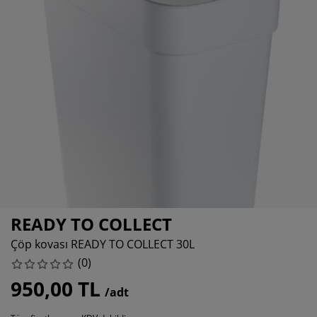
akım ürünleri
ış mekan aydınlatma
arşaflar
atak pedleri
ydınlatma
amp
ardıroplar
aryolalar
emizlik aksesuarları
atak odası mobilyaları
tak çıtaları
ocuk odası
ocuk yatakları
amaşır gereksinimleri
ocuk ranza ve karyolaları
READY TO COLLECT
Çöp kovası READY TO COLLECT 30L
(
0
)
950,00 TL
/adt