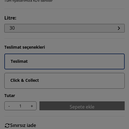
Tüm fiyatlarımıza KDV dahildir
Litre
:
30
Teslimat seçenekleri
Teslimat
Click & Collect
Tutar
-
+
Sepete ekle
Sınırsız iade