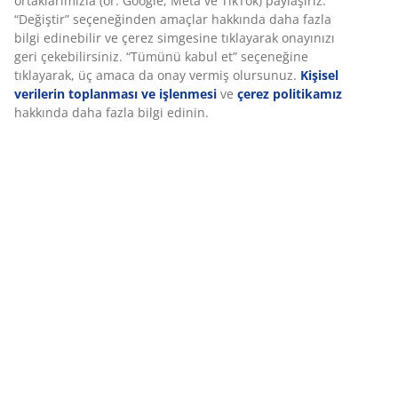
ortaklarımızla (ör. Google, Meta ve TikTok) paylaşırız.
“Değiştir” seçeneğinden amaçlar hakkında daha fazla
bilgi edinebilir ve çerez simgesine tıklayarak onayınızı
İncelemeler
geri çekebilirsiniz. “Tümünü kabul et” seçeneğine
tıklayarak, üç amaca da onay vermiş olursunuz.
Kişisel
(
0
)
verilerin toplanması ve işlenmesi
ve
çerez politikamız
hakkında daha fazla bilgi edinin.
Teslimat