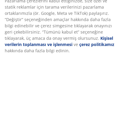
SKU: 4961700
Özellikler
İncelemeler
(
86
)
Teslimat