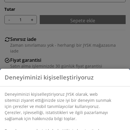
Tutar
-
+
Sepete ekle
Sınırsız iade
Zaman sınırlaması yok - herhangi bir JYSK mağazasına
iade
Fiyat garantisi
Satın alma işleminizde 30 günlük fiyat garantisi
Esnek teslimat seçenekleri
Seçtiğiniz hızlı ve kolay teslimat
17 litrelik beyaz kulplu sepet, pratik ve delikli tasarıma
sahiptir. Oyuncakları, giysileri ve çeşitli ev eşyalarını
saklamak için idealdir. Sepet, temizlemesi kolay
plastikten yapılmıştır. G26 x U36 x Y22 cm