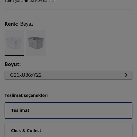
Tüm fiyatlarımıza KDV dahildir
Renk
:
Beyaz
Boyut
:
G26xU36xY22
Teslimat seçenekleri
Teslimat
Click & Collect