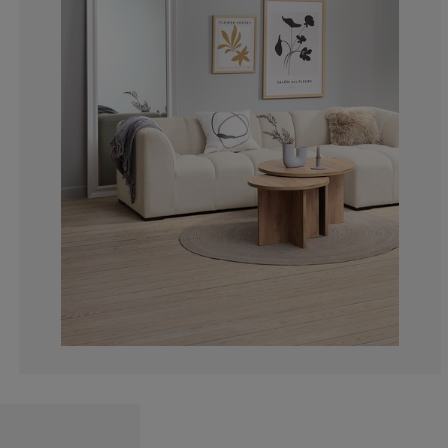
4.643962848297
4.953560371517
11.14551083591