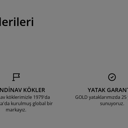
erileri
ANDİNAV KÖKLER
YATAK GARANT
av köklerimizle 1979'da
GOLD yataklarımızda 25 y
'da kurulmuş global bir
sunuyoruz.
markayız.