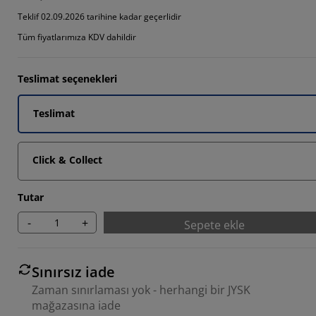
214%
Teklif 02.09.2026 tarihine kadar geçerlidir
Tüm fiyatlarımıza KDV dahildir
028%
3312%
Teslimat seçenekleri
Teslimat
Click & Collect
Tutar
-
+
Sepete ekle
Sınırsız iade
Zaman sınırlaması yok - herhangi bir JYSK
mağazasına iade