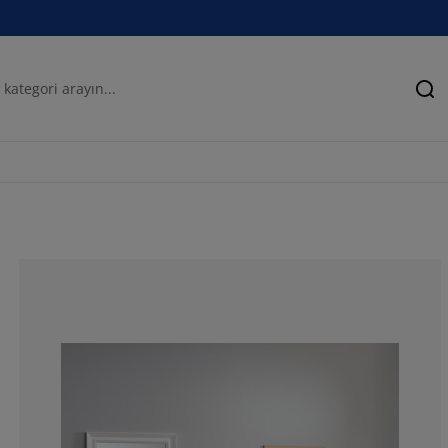
Ar
71.20743034055
8.04953560371