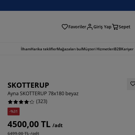
Favoriler
Giriş Yap
Sepet
a
İlham
Harika teklifler
Mağazaları bul
Müşteri Hizmetleri
B2B
Kariyer
SKOTTERUP
Ayna SKOTTERUP 78x180 beyaz
(
323
)
-%31
728%
4500,00 TL
/adt
517%
6499,00 TL /adt