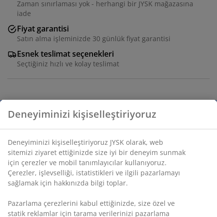
Zaman sınırlaması yok - herhangi bir JYSK mağazasına
iade
Fiyat garantisi
Satın alma işleminizde 30 günlük fiyat garantisi
Esnek teslimat seçenekleri
Seçtiğiniz hızlı ve kolay teslimat
Mermerden yapılmış, sade ve yuvarlak tasarımlı
dekoratif tepsi. Doğal malzemeden yapılmış olması, her
bir tepsinin benzersiz bir görünüme sahip olduğu
anlamına gelir. Mumları ve süs eşyalarını sergilemek
veya anahtar gibi küçük eşyaları düzenlemek için
idealdir. Ø25 x Y3 cm
SKU: 4912812