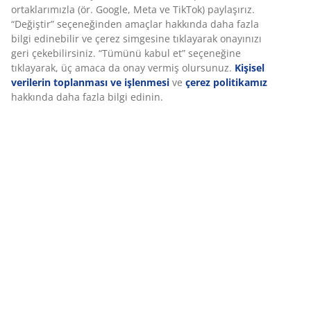
Deneyiminizi kişiselleştiriyoruz
Özellikler
Deneyiminizi kişiselleştiriyoruz JYSK olarak, web sitemizi ziyaret
ettiğinizde size iyi bir deneyim sunmak için çerezler ve mobil
İncelemeler
tanımlayıcılar kullanıyoruz. Çerezler, işlevselliği, istatistikleri ve
ilgili pazarlamayı sağlamak için hakkınızda bilgi toplar.
(
9
)
Pazarlama çerezlerini kabul ettiğinizde, size özel ve statik
reklamlar için tarama verilerinizi pazarlama ortaklarımızla (ör.
Google, Meta ve TikTok) paylaşırız. “Değiştir” seçeneğinden
Teslimat
amaçlar hakkında daha fazla bilgi edinebilir ve çerez simgesine
tıklayarak onayınızı geri çekebilirsiniz. “Tümünü kabul et”
seçeneğine tıklayarak, üç amaca da onay vermiş olursunuz.
Kişisel verilerin toplanması ve işlenmesi
ve
çerez politikamız
hakkında daha fazla bilgi edinin.