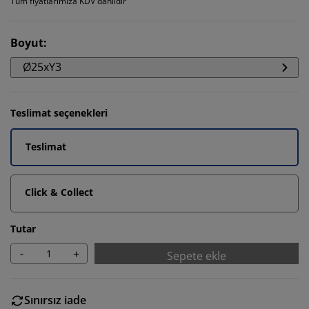
Tüm fiyatlarımıza KDV dahildir
Boyut
:
Ø25xY3
Teslimat seçenekleri
Teslimat
Click & Collect
Tutar
-
+
Sepete ekle
Sınırsız iade