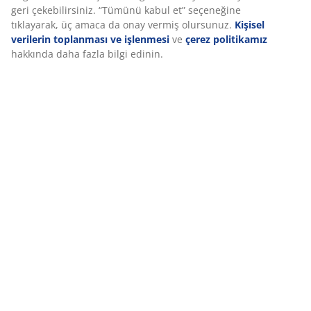
tutucuya sahiptir ve kendi başına da güzel duran, göz
geri çekebilirsiniz. “Tümünü kabul et” seçeneğine
alıcı bir dekoratif ürün oluşturur. G14 x U15 x Y14 cm
tıklayarak, üç amaca da onay vermiş olursunuz.
Kişisel
verilerin toplanması ve işlenmesi
ve
çerez politikamız
hakkında daha fazla bilgi edinin.
SKU: 4912859
Özellikler
İncelemeler
(
0
)
Teslimat