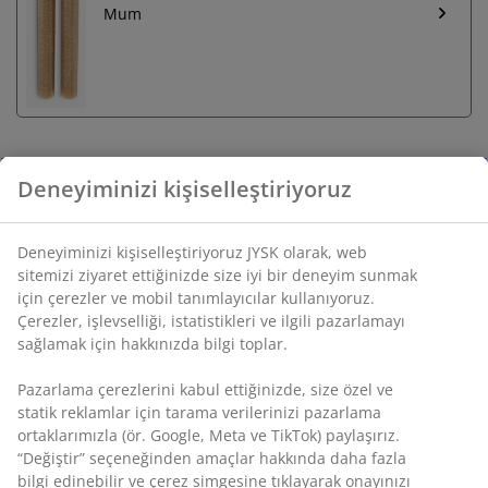
Mum
Deneyiminizi kişiselleştiriyoruz
Sınırsız iade
Zaman sınırlaması yok - herhangi bir JYSK mağazasına
iade
Deneyiminizi kişiselleştiriyoruz JYSK olarak, web
Fiyat garantisi
sitemizi ziyaret ettiğinizde size iyi bir deneyim sunmak
için çerezler ve mobil tanımlayıcılar kullanıyoruz.
Satın alma işleminizde 30 günlük fiyat garantisi
Çerezler, işlevselliği, istatistikleri ve ilgili pazarlamayı
Esnek teslimat seçenekleri
sağlamak için hakkınızda bilgi toplar.
Seçtiğiniz hızlı ve kolay teslimat
Pazarlama çerezlerini kabul ettiğinizde, size özel ve
statik reklamlar için tarama verilerinizi pazarlama
ortaklarımızla (ör. Google, Meta ve TikTok) paylaşırız.
Heykelsi, soyut şekilli ve yansıtıcı krom kaplamalı
“Değiştir” seçeneğinden amaçlar hakkında daha fazla
mumluk. Bu modern parça, farklı yüksekliklerde üç adet
bilgi edinebilir ve çerez simgesine tıklayarak onayınızı