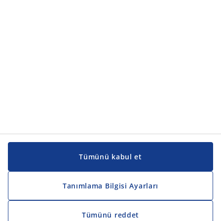
Ürün kategorileri
Kılavuzlar ve destek
Kılavuzlar ve destek
JYSK
JYSK
Genel merkez
JYSK'u takip edin
Tümünü kabul et
Tanımlama Bilgisi Ayarları
Tümünü reddet