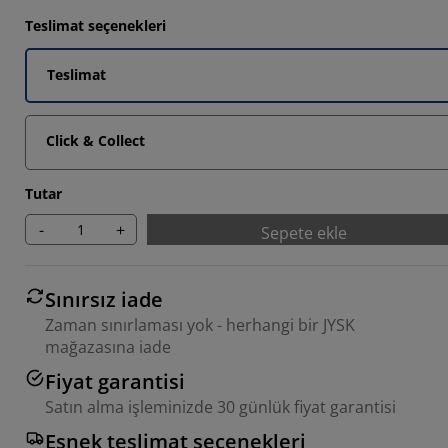
Teslimat seçenekleri
Teslimat
Click & Collect
Tutar
-
+
Sepete ekle
Sınırsız iade
Zaman sınırlaması yok - herhangi bir JYSK
mağazasına iade
Fiyat garantisi
Satın alma işleminizde 30 günlük fiyat garantisi
Esnek teslimat seçenekleri