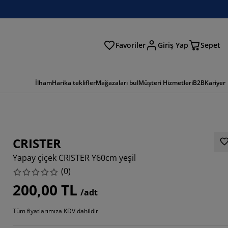
Favoriler
Giriş Yap
Sepet
a
İlham
Harika teklifler
Mağazaları bul
Müşteri Hizmetleri
B2B
Kariyer
CRISTER
Yapay çiçek CRISTER Y60cm yeşil
(
0
)
200,00 TL
/adt
Tüm fiyatlarımıza KDV dahildir