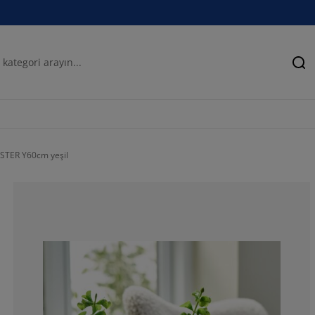
Ar
ISTER Y60cm yeşil