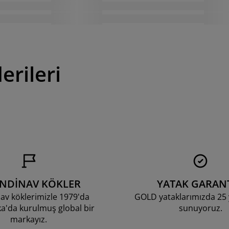
erileri
ANDİNAV KÖKLER
YATAK GARANT
av köklerimizle 1979'da
GOLD yataklarımızda 25 y
'da kurulmuş global bir
sunuyoruz.
markayız.