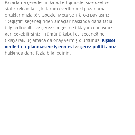
Deneyiminizi kişiselleştiriyoruz JYSK olarak, web sitemizi
ziyaret ettiğinizde size iyi bir deneyim sunmak için çerezler
SKU: 4332021
ve mobil tanımlayıcılar kullanıyoruz. Çerezler, işlevselliği,
istatistikleri ve ilgili pazarlamayı sağlamak için hakkınızda
bilgi toplar.
Özellikler
Pazarlama çerezlerini kabul ettiğinizde, size özel ve statik
reklamlar için tarama verilerinizi pazarlama ortaklarımızla
(ör. Google, Meta ve TikTok) paylaşırız. “Değiştir”
seçeneğinden amaçlar hakkında daha fazla bilgi edinebilir
İncelemeler
ve çerez simgesine tıklayarak onayınızı geri çekebilirsiniz.
(
294
)
“Tümünü kabul et” seçeneğine tıklayarak, üç amaca da onay
vermiş olursunuz.
Kişisel verilerin toplanması ve işlenmesi
ve
çerez politikamız
hakkında daha fazla bilgi edinin.
Teslimat