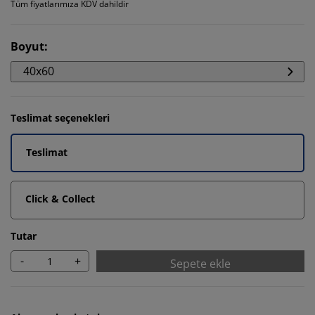
Tüm fiyatlarımıza KDV dahildir
Boyut
:
40x60
Teslimat seçenekleri
Teslimat
Click & Collect
Tutar
-
+
Sepete ekle