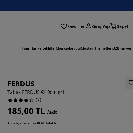
Favoriler
Giriş Yap
Sepet
a
İlham
Harika teklifler
Mağazaları bul
Müşteri Hizmetleri
B2B
Kariyer
FERDUS
Tabak FERDUS Ø19cm gri
(
7
)
185,00 TL
/adt
8571%
Tüm fiyatlarımıza KDV dahildir