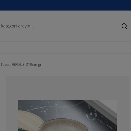
Ar
Tabak FERDUS Ø19cm gri
85.7142857142
0%