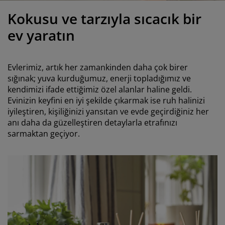
akım ürünleri
ış mekan aydınlatma
arşaflar
atak pedleri
ydınlatma
Kokusu ve tarzıyla sıcacık bir
amp
ardıroplar
aryolalar
emizlik aksesuarları
ev yaratın
atak odası mobilyaları
tak çıtaları
ocuk odası
Evlerimiz, artık her zamankinden daha çok birer
ocuk yatakları
amaşır gereksinimleri
sığınak; yuva kurduğumuz, enerji topladığımız ve
kendimizi ifade ettiğimiz özel alanlar haline geldi.
Evinizin keyfini en iyi şekilde çıkarmak ise ruh halinizi
ocuk ranza ve karyolaları
iyileştiren, kişiliğinizi yansıtan ve evde geçirdiğiniz her
anı daha da güzelleştiren detaylarla etrafınızı
sarmaktan geçiyor.