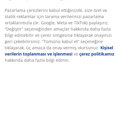
JYSK'ta, farklı zevklere ve ihtiyaçlara uygun olarak
Pazarlama çerezlerini kabul ettiğinizde, size özel ve
tasarlanmış, birbiriyle harika bir şekilde uyumlu üç
statik reklamlar için tarama verilerinizi pazarlama
koku serisi bulacaksınız.
ortaklarımızla (ör. Google, Meta ve TikTok) paylaşırız.
“Değiştir” seçeneğinden amaçlar hakkında daha fazla
bilgi edinebilir ve çerez simgesine tıklayarak onayınızı
geri çekebilirsiniz. “Tümünü kabul et” seçeneğine
tıklayarak, üç amaca da onay vermiş olursunuz.
Kişisel
verilerin toplanması ve işlenmesi
ve
çerez politikamız
hakkında daha fazla bilgi edinin.