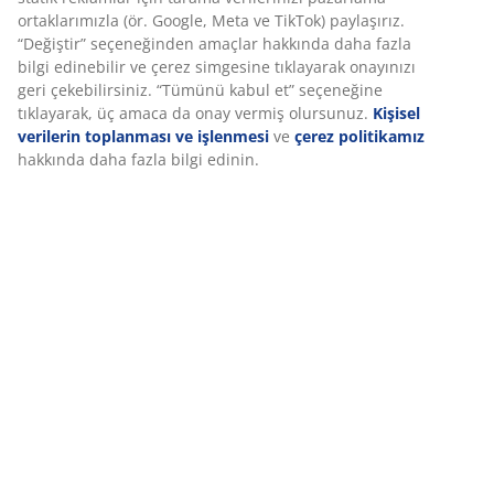
Deneyiminizi kişiselleştiriyoruz
Özellikler
Deneyiminizi kişiselleştiriyoruz JYSK olarak, web sitemizi ziyaret
ettiğinizde size iyi bir deneyim sunmak için çerezler ve mobil
tanımlayıcılar kullanıyoruz. Çerezler, işlevselliği, istatistikleri ve
ilgili pazarlamayı sağlamak için hakkınızda bilgi toplar.
İncelemeler
(
20
)
Pazarlama çerezlerini kabul ettiğinizde, size özel ve statik
reklamlar için tarama verilerinizi pazarlama ortaklarımızla (ör.
Google, Meta ve TikTok) paylaşırız. “Değiştir” seçeneğinden
amaçlar hakkında daha fazla bilgi edinebilir ve çerez simgesine
Teslimat
tıklayarak onayınızı geri çekebilirsiniz. “Tümünü kabul et”
seçeneğine tıklayarak, üç amaca da onay vermiş olursunuz.
Kişisel verilerin toplanması ve işlenmesi
ve
çerez politikamız
hakkında daha fazla bilgi edinin.