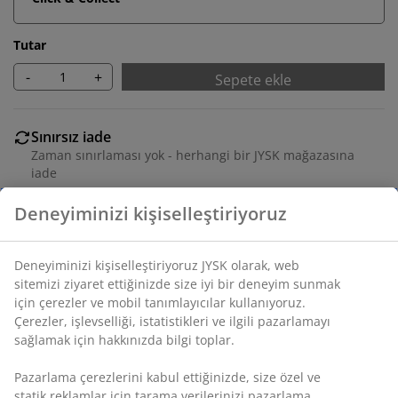
Tutar
-
+
Sepete ekle
Sınırsız iade
Zaman sınırlaması yok - herhangi bir JYSK mağazasına
iade
Fiyat garantisi
Satın alma işleminizde 30 günlük fiyat garantisi
Esnek teslimat seçenekleri
Seçtiğiniz hızlı ve kolay teslimat
SKU: 3630132
Montaj talimatları