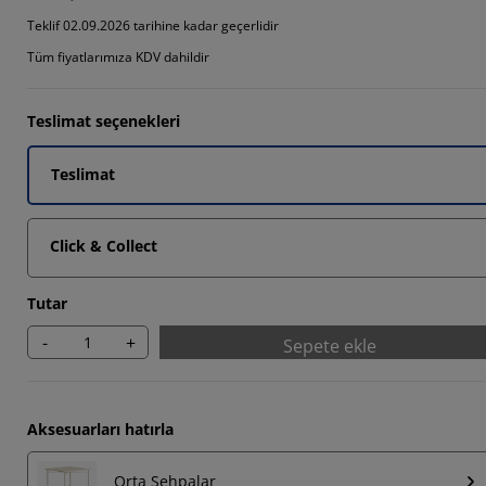
Teklif 02.09.2026 tarihine kadar geçerlidir
Tüm fiyatlarımıza KDV dahildir
2564%
5385%
Teslimat seçenekleri
Teslimat
Click & Collect
Tutar
-
+
Sepete ekle
Aksesuarları hatırla
Orta Sehpalar