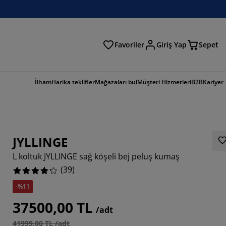
Favoriler
Giriş Yap
Sepet
a
İlham
Harika teklifler
Mağazaları bul
Müşteri Hizmetleri
B2B
Kariyer
JYLLINGE
L koltuk JYLLINGE sağ köşeli bej peluş kumaş
(
39
)
-%11
718%
37500,00 TL
/adt
0255%
41999,00 TL /adt