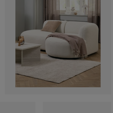
0%
2.56410256410
15.38461538461