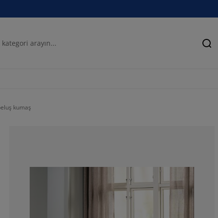
Ar
 peluş kumaş
71.7948717948
10.25641025641