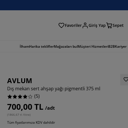
Favoriler
Giriş Yap
Sepet
a
İlham
Harika teklifler
Mağazaları bul
Müşteri Hizmetleri
B2B
Kariyer
AVLUM
Dış mekan sert ahşap yağı pigmentli 375 ml
(
5
)
700,00 TL
/adt
(
1866,67 tl /litre
)
Tüm fiyatlarımıza KDV dahildir