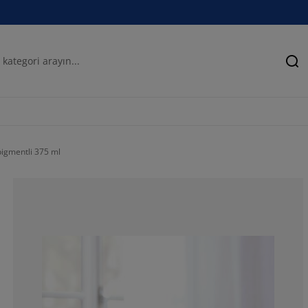
Ar
pigmentli 375 ml
60%
20%