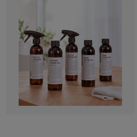
0%
0%
20%