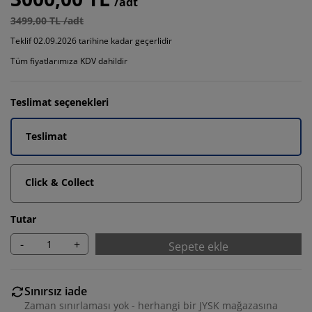
/adt
3499,00 TL /adt
Teklif 02.09.2026 tarihine kadar geçerlidir
Tüm fiyatlarımıza KDV dahildir
Teslimat seçenekleri
Teslimat
Click & Collect
Tutar
-
+
Sepete ekle
Sınırsız iade
Zaman sınırlaması yok - herhangi bir JYSK mağazasına