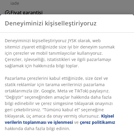
iade
Fiyat garantisi
Satın alma işleminizde 30 günlük fiyat garantisi
Deneyiminizi kişiselleştiriyoruz
Esnek teslimat seçenekleri
Seçtiğiniz hızlı ve kolay teslimat
Deneyiminizi kişiselleştiriyoruz JYSK olarak, web
sitemizi ziyaret ettiğinizde size iyi bir deneyim sunmak
için çerezler ve mobil tanımlayıcılar kullanıyoruz.
SKU: 3630079
Çerezler, işlevselliği, istatistikleri ve ilgili pazarlamayı
sağlamak için hakkınızda bilgi toplar.
Montaj talimatları
Pazarlama çerezlerini kabul ettiğinizde, size özel ve
statik reklamlar için tarama verilerinizi pazarlama
ortaklarımızla (ör. Google, Meta ve TikTok) paylaşırız.
Özellikler
“Değiştir” seçeneğinden amaçlar hakkında daha fazla
bilgi edinebilir ve çerez simgesine tıklayarak onayınızı
geri çekebilirsiniz. “Tümünü kabul et” seçeneğine
tıklayarak, üç amaca da onay vermiş olursunuz.
Kişisel
İncelemeler
verilerin toplanması ve işlenmesi
ve
çerez politikamız
(
15
)
hakkında daha fazla bilgi edinin.