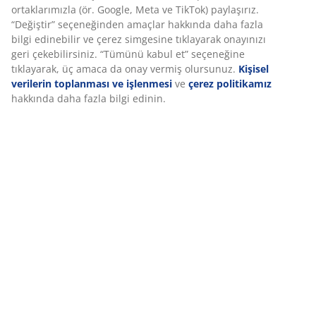
Deneyiminizi kişiselleştiriyoruz
Özellikler
Deneyiminizi kişiselleştiriyoruz JYSK olarak, web sitemizi ziyaret
ettiğinizde size iyi bir deneyim sunmak için çerezler ve mobil
tanımlayıcılar kullanıyoruz. Çerezler, işlevselliği, istatistikleri ve
İncelemeler
ilgili pazarlamayı sağlamak için hakkınızda bilgi toplar.
(
66
)
Pazarlama çerezlerini kabul ettiğinizde, size özel ve statik
reklamlar için tarama verilerinizi pazarlama ortaklarımızla (ör.
Google, Meta ve TikTok) paylaşırız. “Değiştir” seçeneğinden
Teslimat
amaçlar hakkında daha fazla bilgi edinebilir ve çerez simgesine
tıklayarak onayınızı geri çekebilirsiniz. “Tümünü kabul et”
seçeneğine tıklayarak, üç amaca da onay vermiş olursunuz.
Kişisel verilerin toplanması ve işlenmesi
ve
çerez politikamız
hakkında daha fazla bilgi edinin.