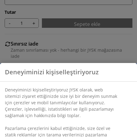
Tutar
-
+
Sepete ekle
Sınırsız iade
Zaman sınırlaması yok - herhangi bir JYSK mağazasına
iade
Fiyat garantisi
Satın alma işleminizde 30 günlük fiyat garantisi
Esnek teslimat seçenekleri
Seçtiğiniz hızlı ve kolay teslimat
SKU: 3630037
Montaj talimatları