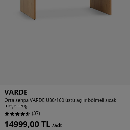
kım ürünleri
ş mekan aydınlatma
rşaflar
tak pedleri
dınlatma
5.405405405405405%
amp
rdıroplar
ryolalar
mizlik aksesuarları
0%
2.7027027027027026%
tak odası mobilyaları
tak çıtaları
cuk odası
cuk yatakları
maşır gereksinimleri
cuk ranza ve karyolaları
VARDE
Orta sehpa VARDE U80/160 üstü açılır bölmeli sıcak
meşe reng
(
37
)
14999,00 TL
/adt