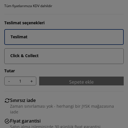
Tüm fiyatlarımıza KDV dahildir
Teslimat seçenekleri
Teslimat
Click & Collect
Tutar
-
+
Sepete ekle
Sınırsız iade
Zaman sınırlaması yok - herhangi bir JYSK mağazasına
iade
Fiyat garantisi
Satın alma işleminizde 30 günlük fiyat garantisi