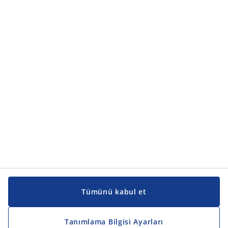
Ürün kategorileri
Ürün kategorileri
Kılavuzlar ve destek
Kılavuzlar ve destek
JYSK
JYSK
Genel merkez
JYSK'u takip edin