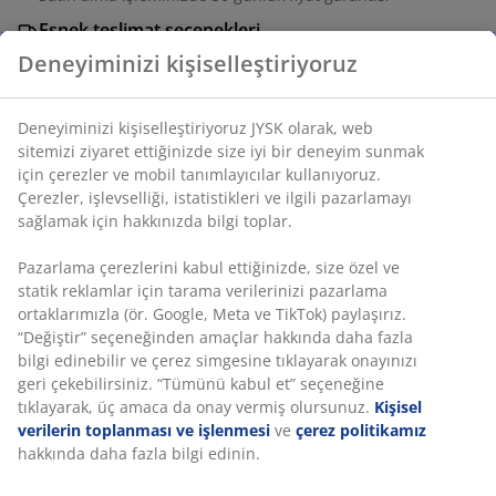
Esnek teslimat seçenekleri
Seçtiğiniz hızlı ve kolay teslimat
SKU: 3630060
Montaj talimatları
Özellikler
İncelemeler
(
37
)
Teslimat